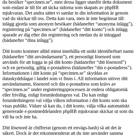
du besöker “specimen.se”, men dessa ligger utanför detta dokument
som endast är till för att täcka sidorna som skapats av phpBB
mjukvaran. Det andra sättet vi samlar in din information är genom
vad du skickar till oss. Detta kan vara, men är inte begränsat till:
inlägg gjorda som anonym besökare (hädanefter “anonyma inlägg”),
registrering på “specimen.se” (hädanefter “ditt konto”) och inlägg
sparade av dig efter din registrering och medan du är inloggad
(hädanefter “dina inlägg”).
Ditt konto kommer alltid minst innehålla ett unikt identifierbart namn
(hädanefter “ditt användarnamn”), ett personligt lösenord som
används för att logga in på ditt konto (hädanefter “ditt lösenord”)
och en personlig, giltig e-postadress (hädanefter “din e-postadress”).
Informationen i ditt konto på “specimen.se” skyddas av
dataskyddslagar i landet som vi finns i. All information utöver ditt
användarnamn, lösenord och din e-postadress som krävs av
“specimen.se” under registreringsprocessen är endera obligatorisk
eller frivillig, enligt forumledningens val. Du kan enligt
forumledningens val välja vilken information i ditt konto som ska
visas publikt. Vidare så kan du, i ditt konto, välja vilka automatiskt
genererade e-postmeddelanden phpBB mjukvaran skickar ut som du
vill ha och inte ha.
Ditt lösenord är chiffrerat (genom ett envägs-hash) så att det är
säkert. Dock är det rekommenderat att du inte använder samma