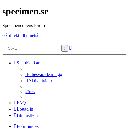
specimen.se
Specimencupens forum
Gå direkt till innehåll
Avancerad
Sök
sökning
Snabblänkar
Obesvarade inlägg
Aktiva trådar
Sök
FAQ
Logga in
Bli medlem
Forumindex