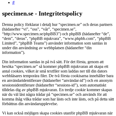
Sök
specimen.se - Integritetspolicy
Denna policy förklarar i detalj hur “specimen.se” och deras partners
(hädanefter “vi”, “oss”, “vår”, “specimen.se”,
“http://www.specimen.se/phpBB3”) och phpBB (hädanefter “de”,
“dem”, “deras”, “phpBB mjukvara”, “www.phpbb.com”, “phpBB
Limited”, “phpBB Teams”) använder information som samlas in
under din användning av webbplatsen (hädanefter “din
information”).
Din information samlas in på två sätt. För det första, genom att
besöka “specimen.se” så kommer phpBB mjukvaran att skapa ett
antal cookies, vilket är små textfiler som laddas ner till din dators
webbläsares temporära filer. De två första cookisarna innehåller bara
en användaridentifierare (hädanefter “användar-id”) och en anonym
sessionsidentifierare (hädanefter “sessions-id”), som automatiskt
tilldelas dig av phpBB mjukvaran. En tredje cookie kommer skapas
när du väl läst några trådar på “specimen.se” och används för att
komma ihåg vilka trådar som har lästs och inte lästs, och på detta sätt
förbättras din användarupplevelse.
Vi kan också möjligen skapa cookies utanför phpBB mjukvaran när