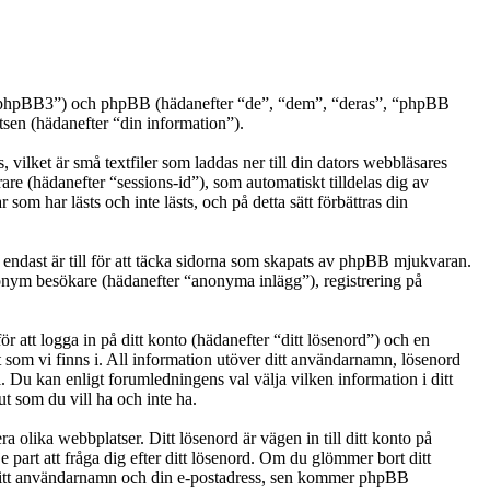
.se/phpBB3”) och phpBB (hädanefter “de”, “dem”, “deras”, “phpBB
n (hädanefter “din information”).
vilket är små textfiler som laddas ner till din dators webbläsares
are (hädanefter “sessions-id”), som automatiskt tilldelas dig av
m har lästs och inte lästs, och på detta sätt förbättras din
ndast är till för att täcka sidorna som skapats av phpBB mjukvaran.
anonym besökare (hädanefter “anonyma inlägg”), registrering på
r att logga in på ditt konto (hädanefter “ditt lösenord”) och en
t som vi finns i. All information utöver ditt användarnamn, lösenord
. Du kan enligt forumledningens val välja vilken information i ditt
t som du vill ha och inte ha.
a olika webbplatser. Ditt lösenord är vägen in till ditt konto på
art att fråga dig efter ditt lösenord. Om du glömmer bort ditt
ditt användarnamn och din e-postadress, sen kommer phpBB