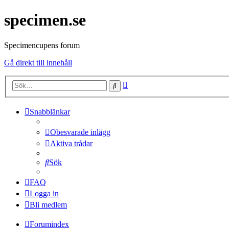
specimen.se
Specimencupens forum
Gå direkt till innehåll
Avancerad
Sök
sökning
Snabblänkar
Obesvarade inlägg
Aktiva trådar
Sök
FAQ
Logga in
Bli medlem
Forumindex