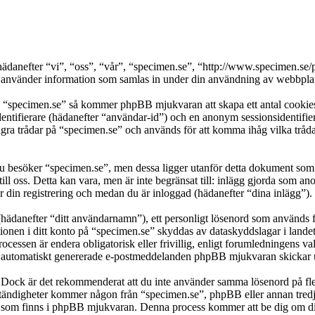
s (hädanefter “vi”, “oss”, “vår”, “specimen.se”, “http://www.specimen
nder information som samlas in under din användning av webbplatse
a “specimen.se” så kommer phpBB mjukvaran att skapa ett antal cookies, 
dentifierare (hädanefter “användar-id”) och en anonym sessionsidentifier
 trådar på “specimen.se” och används för att komma ihåg vilka trådar so
besöker “specimen.se”, men dessa ligger utanför detta dokument som e
till oss. Detta kan vara, men är inte begränsat till: inlägg gjorda som 
r din registrering och medan du är inloggad (hädanefter “dina inlägg”).
(hädanefter “ditt användarnamn”), ett personligt lösenord som används fö
ationen i ditt konto på “specimen.se” skyddas av dataskyddslagar i lande
cessen är endera obligatorisk eller frivillig, enligt forumledningens val
lka automatiskt genererade e-postmeddelanden phpBB mjukvaran skickar u
t. Dock är det rekommenderat att du inte använder samma lösenord på fler
ändigheter kommer någon från “specimen.se”, phpBB eller annan tredje p
en som finns i phpBB mjukvaran. Denna process kommer att be dig om 