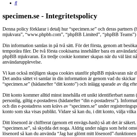
Sök
specimen.se - Integritetspolicy
Denna policy förklarar i detalj hur “specimen.se” och deras partner
mjukvara”, “www.phpbb.com”, “phpBB Limited”, “phpBB Teams”) anvä
Din information samlas in på två sätt. För det första, genom att besök
temporära filer. De två första cookisarna innehåller bara en användari
phpBB mjukvaran. En tredje cookie kommer skapas när du väl läst några
användarupplevelse.
Vi kan också möjligen skapa cookies utanför phpBB mjukvaran när du 
Det andra sättet vi samlar in din information är genom vad du skickar 
“specimen.se” (hädanefter “ditt konto”) och inlägg sparade av dig efte
Ditt konto kommer alltid minst innehålla ett unikt identifierbart namn 
personlig, giltig e-postadress (hädanefter “din e-postadress”). Inform
och din e-postadress som krävs av “specimen.se” under registreringspro
konto som ska visas publikt. Vidare så kan du, i ditt konto, välja vi
Ditt lösenord är chiffrerat (genom ett envägs-hash) så att det är säker
“specimen.se”, så skydda det noga. Aldrig under några som helst omst
lösenord så kan du använda “Jag har glömt mitt lösenord”-funktion