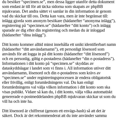
du besöker “specimen.se”, men dessa ligger utanför detta dokument
som endast är till för att täcka sidorna som skapats av phpBB
mjukvaran. Det andra sättet vi samlar in din information är genom
vad du skickar till oss. Detta kan vara, men är inte begränsat till:
inlägg gjorda som anonym besökare (hädanefter “anonyma inlägg”),
registrering på “specimen.se” (hädanefter “ditt konto”) och inlägg
sparade av dig efter din registrering och medan du är inloggad
(hädanefter “dina inlägg”).
Ditt konto kommer alltid minst innehålla ett unikt identifierbart namn
(hädanefter “ditt användarnamn”), ett personligt lösenord som
används för att logga in på ditt konto (hädanefter “ditt lösenord”)
och en personlig, giltig e-postadress (hädanefter “din e-postadress”).
Informationen i ditt konto på “specimen.se” skyddas av
dataskyddslagar i landet som vi finns i. All information utöver ditt
användarnamn, lösenord och din e-postadress som krävs av
“specimen.se” under registreringsprocessen är endera obligatorisk
eller frivillig, enligt forumledningens val. Du kan enligt
forumledningens val välja vilken information i ditt konto som ska
visas publikt. Vidare så kan du, i ditt konto, välja vilka automatiskt
genererade e-postmeddelanden phpBB mjukvaran skickar ut som du
vill ha och inte ha.
Ditt lösenord är chiffrerat (genom ett envägs-hash) så att det är
säkert. Dock är det rekommenderat att du inte använder samma