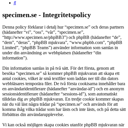
Sök
specimen.se - Integritetspolicy
Denna policy förklarar i detalj hur “specimen.se” och deras partners
(hädanefter “vi”, “oss”, “vår”, “specimen.se”,
“http://www.specimen.se/phpBB3”) och phpBB (hädanefter “de”,
“dem”, “deras”, “phpBB mjukvara”, “www.phpbb.com”, “phpBB
Limited”, “phpBB Teams”) använder information som samlas in
under din användning av webbplatsen (hädanefter “din
information”).
Din information samlas in på två sätt. För det första, genom att
besöka “specimen.se” så kommer phpBB mjukvaran att skapa ett
antal cookies, vilket är små textfiler som laddas ner till din dators
webbläsares temporära filer. De två första cookisarna innehåller bara
en användaridentifierare (hädanefter “användar-id”) och en anonym
sessionsidentifierare (hädanefter “sessions-id”), som automatiskt
tilldelas dig av phpBB mjukvaran. En tredje cookie kommer skapas
när du väl läst några trådar på “specimen.se” och används för att
komma ihåg vilka trådar som har lästs och inte lästs, och på detta sätt
förbättras din användarupplevelse.
Vi kan också möjligen skapa cookies utanför phpBB mjukvaran när