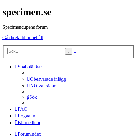
specimen.se
Specimencupens forum
Gå direkt till innehåll
Avancerad
Sök
sökning
Snabblänkar
Obesvarade inlägg
Aktiva trådar
Sök
FAQ
Logga in
Bli medlem
Forumindex