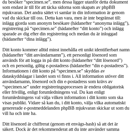
du besöker “specimen.se”, men dessa ligger utanför detta dokument
som endast är till för att täcka sidorna som skapats av phpBB
mjukvaran. Det andra sättet vi samlar in din information är genom
vad du skickar till oss. Detta kan vara, men är inte begränsat till:
inlägg gjorda som anonym besökare (hädanefter “anonyma inlägg”),
registrering på “specimen.se” (hädanefter “ditt konto”) och inlägg
sparade av dig efter din registrering och medan du är inloggad
(hädanefter “dina inlägg”).
Ditt konto kommer alltid minst innehålla ett unikt identifierbart namn
(hädanefter “ditt användarnamn”), ett personligt lösenord som
används för att logga in på ditt konto (hädanefter “ditt lösenord”)
och en personlig, giltig e-postadress (hädanefter “din e-postadress”).
Informationen i ditt konto på “specimen.se” skyddas av
dataskyddslagar i landet som vi finns i. All information utöver ditt
användarnamn, lösenord och din e-postadress som krävs av
“specimen.se” under registreringsprocessen är endera obligatorisk
eller frivillig, enligt forumledningens val. Du kan enligt
forumledningens val välja vilken information i ditt konto som ska
visas publikt. Vidare så kan du, i ditt konto, välja vilka automatiskt
genererade e-postmeddelanden phpBB mjukvaran skickar ut som du
vill ha och inte ha.
Ditt lösenord är chiffrerat (genom ett envägs-hash) så att det är
säkert. Dock är det rekommenderat att du inte använder samma