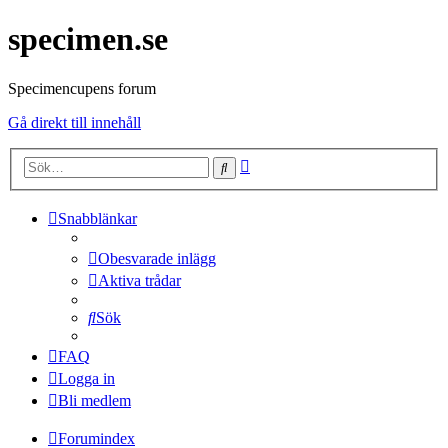
specimen.se
Specimencupens forum
Gå direkt till innehåll
Avancerad
Sök
sökning
Snabblänkar
Obesvarade inlägg
Aktiva trådar
Sök
FAQ
Logga in
Bli medlem
Forumindex