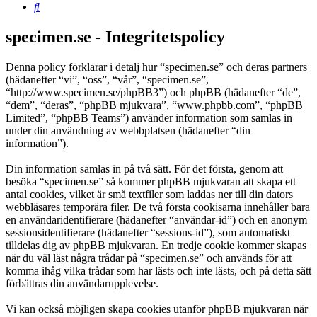
Sök
specimen.se - Integritetspolicy
Denna policy förklarar i detalj hur “specimen.se” och deras partners
(hädanefter “vi”, “oss”, “vår”, “specimen.se”,
“http://www.specimen.se/phpBB3”) och phpBB (hädanefter “de”,
“dem”, “deras”, “phpBB mjukvara”, “www.phpbb.com”, “phpBB
Limited”, “phpBB Teams”) använder information som samlas in
under din användning av webbplatsen (hädanefter “din
information”).
Din information samlas in på två sätt. För det första, genom att
besöka “specimen.se” så kommer phpBB mjukvaran att skapa ett
antal cookies, vilket är små textfiler som laddas ner till din dators
webbläsares temporära filer. De två första cookisarna innehåller bara
en användaridentifierare (hädanefter “användar-id”) och en anonym
sessionsidentifierare (hädanefter “sessions-id”), som automatiskt
tilldelas dig av phpBB mjukvaran. En tredje cookie kommer skapas
när du väl läst några trådar på “specimen.se” och används för att
komma ihåg vilka trådar som har lästs och inte lästs, och på detta sätt
förbättras din användarupplevelse.
Vi kan också möjligen skapa cookies utanför phpBB mjukvaran när