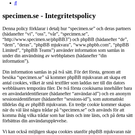
Sök
specimen.se - Integritetspolicy
Denna policy förklarar i detalj hur “specimen.se” och deras partners
(hädanefter “vi”, “oss”, “vår”, “specimen.se”,
“http://www.specimen.se/phpBB3”) och phpBB (hädanefter “de”,
“dem”, “deras”, “phpBB mjukvara”, “www.phpbb.com”, “phpBB
Limited”, “phpBB Teams”) använder information som samlas in
under din användning av webbplatsen (hädanefter “din
information”).
Din information samlas in på två sätt. För det första, genom att
besöka “specimen.se” så kommer phpBB mjukvaran att skapa ett
antal cookies, vilket är små textfiler som laddas ner till din dators
webbläsares temporära filer. De två första cookisarna innehåller bara
en användaridentifierare (hädanefter “användar-id”) och en anonym
sessionsidentifierare (hädanefter “sessions-id”), som automatiskt
tilldelas dig av phpBB mjukvaran. En tredje cookie kommer skapas
när du väl läst några trådar på “specimen.se” och används för att
komma ihåg vilka trådar som har lästs och inte lästs, och på detta sätt
förbättras din användarupplevelse.
Vi kan också möjligen skapa cookies utanför phpBB mjukvaran när