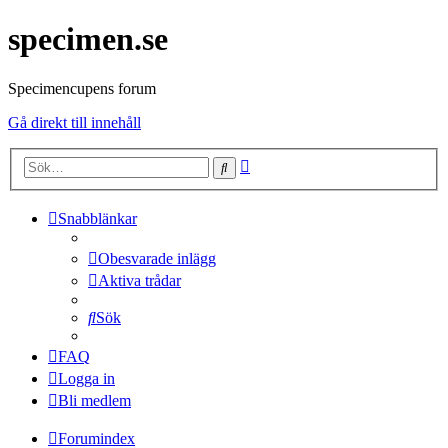
specimen.se
Specimencupens forum
Gå direkt till innehåll
Avancerad
Sök
sökning
Snabblänkar
Obesvarade inlägg
Aktiva trådar
Sök
FAQ
Logga in
Bli medlem
Forumindex