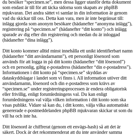
du besöker “specimen.se”, men dessa ligger utanför detta dokument
som endast är till för att täcka sidorna som skapats av phpBB
mjukvaran. Det andra sättet vi samlar in din information är genom
vad du skickar till oss. Detta kan vara, men är inte begränsat till:
inlägg gjorda som anonym besökare (hädanefter “anonyma inlägg”),
registrering på “specimen.se” (hädanefter “ditt konto”) och inlägg
sparade av dig efter din registrering och medan du är inloggad
(hädanefter “dina inlägg”).
Ditt konto kommer alltid minst innehålla ett unikt identifierbart namn
(hädanefter “ditt användarnamn”), ett personligt lösenord som
används för att logga in på ditt konto (hädanefter “ditt lösenord”)
och en personlig, giltig e-postadress (hädanefter “din e-postadress”).
Informationen i ditt konto på “specimen.se” skyddas av
dataskyddslagar i landet som vi finns i. All information utöver ditt
användarnamn, lösenord och din e-postadress som krävs av
“specimen.se” under registreringsprocessen är endera obligatorisk
eller frivillig, enligt forumledningens val. Du kan enligt
forumledningens val välja vilken information i ditt konto som ska
visas publikt. Vidare så kan du, i ditt konto, välja vilka automatiskt
genererade e-postmeddelanden phpBB mjukvaran skickar ut som du
vill ha och inte ha.
Ditt lösenord är chiffrerat (genom ett envägs-hash) så att det är
säkert. Dock är det rekommenderat att du inte använder samma