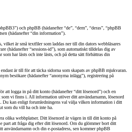
.se/phpBB3”) och phpBB (hädanefter “de”, “dem”, “deras”, “phpBB
n (hädanefter “din information”).
vilket är små textfiler som laddas ner till din dators webbläsares
are (hädanefter “sessions-id”), som automatiskt tilldelas dig av
m har lästs och inte lästs, och på detta sätt förbättras din
ndast är till för att täcka sidorna som skapats av phpBB mjukvaran.
anonym besökare (hädanefter “anonyma inlägg”), registrering på
r att logga in på ditt konto (hädanefter “ditt lösenord”) och en
t som vi finns i. All information utöver ditt användarnamn, lösenord
. Du kan enligt forumledningens val välja vilken information i ditt
t som du vill ha och inte ha.
a olika webbplatser. Ditt lösenord är vägen in till ditt konto på
art att fråga dig efter ditt lösenord. Om du glömmer bort ditt
ditt användarnamn och din e-postadress, sen kommer phpBB