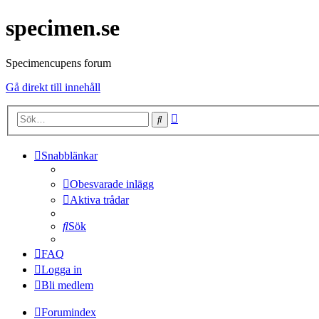
specimen.se
Specimencupens forum
Gå direkt till innehåll
Avancerad
Sök
sökning
Snabblänkar
Obesvarade inlägg
Aktiva trådar
Sök
FAQ
Logga in
Bli medlem
Forumindex