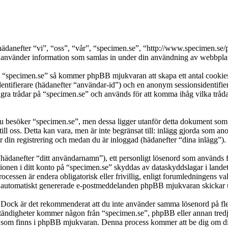
s (hädanefter “vi”, “oss”, “vår”, “specimen.se”, “http://www.specimen
nder information som samlas in under din användning av webbplatse
a “specimen.se” så kommer phpBB mjukvaran att skapa ett antal cookies, 
dentifierare (hädanefter “användar-id”) och en anonym sessionsidentifier
 trådar på “specimen.se” och används för att komma ihåg vilka trådar so
besöker “specimen.se”, men dessa ligger utanför detta dokument som e
till oss. Detta kan vara, men är inte begränsat till: inlägg gjorda som 
r din registrering och medan du är inloggad (hädanefter “dina inlägg”).
(hädanefter “ditt användarnamn”), ett personligt lösenord som används fö
ationen i ditt konto på “specimen.se” skyddas av dataskyddslagar i lande
cessen är endera obligatorisk eller frivillig, enligt forumledningens val
lka automatiskt genererade e-postmeddelanden phpBB mjukvaran skickar u
t. Dock är det rekommenderat att du inte använder samma lösenord på fler
ändigheter kommer någon från “specimen.se”, phpBB eller annan tredje p
en som finns i phpBB mjukvaran. Denna process kommer att be dig om 