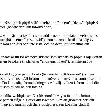
.se/phpBB3”) och phpBB (hädanefter “de”, “dem”, “deras”, “phpBB
n (hädanefter “din information”).
vilket är små textfiler som laddas ner till din dators webbläsares
are (hädanefter “sessions-id”), som automatiskt tilldelas dig av
m har lästs och inte lästs, och på detta sätt förbättras din
ndast är till för att täcka sidorna som skapats av phpBB mjukvaran.
anonym besökare (hädanefter “anonyma inlägg”), registrering på
r att logga in på ditt konto (hädanefter “ditt lösenord”) och en
t som vi finns i. All information utöver ditt användarnamn, lösenord
. Du kan enligt forumledningens val välja vilken information i ditt
t som du vill ha och inte ha.
a olika webbplatser. Ditt lösenord är vägen in till ditt konto på
art att fråga dig efter ditt lösenord. Om du glömmer bort ditt
ditt användarnamn och din e-postadress, sen kommer phpBB