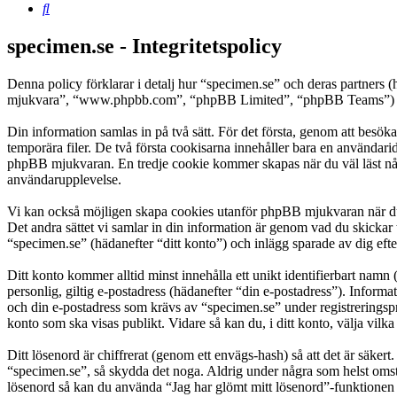
Sök
specimen.se - Integritetspolicy
Denna policy förklarar i detalj hur “specimen.se” och deras partner
mjukvara”, “www.phpbb.com”, “phpBB Limited”, “phpBB Teams”) anvä
Din information samlas in på två sätt. För det första, genom att besök
temporära filer. De två första cookisarna innehåller bara en användari
phpBB mjukvaran. En tredje cookie kommer skapas när du väl läst några
användarupplevelse.
Vi kan också möjligen skapa cookies utanför phpBB mjukvaran när du 
Det andra sättet vi samlar in din information är genom vad du skickar 
“specimen.se” (hädanefter “ditt konto”) och inlägg sparade av dig efte
Ditt konto kommer alltid minst innehålla ett unikt identifierbart namn 
personlig, giltig e-postadress (hädanefter “din e-postadress”). Inform
och din e-postadress som krävs av “specimen.se” under registreringspro
konto som ska visas publikt. Vidare så kan du, i ditt konto, välja vi
Ditt lösenord är chiffrerat (genom ett envägs-hash) så att det är säker
“specimen.se”, så skydda det noga. Aldrig under några som helst omst
lösenord så kan du använda “Jag har glömt mitt lösenord”-funktion