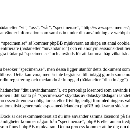
s (hädanefter “vi”, “oss”, “vår”, “specimen.se”, “http://www.specimen
nder information som samlas in under din användning av webbplatse
a “specimen.se” så kommer phpBB mjukvaran att skapa ett antal cookies, 
dentifierare (hädanefter “användar-id”) och en anonym sessionsidentifier
 trådar på “specimen.se” och används för att komma ihåg vilka trådar so
besöker “specimen.se”, men dessa ligger utanför detta dokument som e
till oss. Detta kan vara, men är inte begränsat till: inlägg gjorda som 
r din registrering och medan du är inloggad (hädanefter “dina inlägg”).
(hädanefter “ditt användarnamn”), ett personligt lösenord som används fö
ationen i ditt konto på “specimen.se” skyddas av dataskyddslagar i lande
cessen är endera obligatorisk eller frivillig, enligt forumledningens val
lka automatiskt genererade e-postmeddelanden phpBB mjukvaran skickar u
t. Dock är det rekommenderat att du inte använder samma lösenord på fler
ändigheter kommer någon från “specimen.se”, phpBB eller annan tredje p
en som finns i phpBB mjukvaran. Denna process kommer att be dig om 