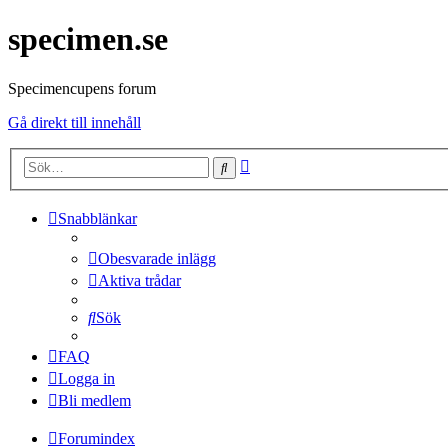
specimen.se
Specimencupens forum
Gå direkt till innehåll
Avancerad
Sök
sökning
Snabblänkar
Obesvarade inlägg
Aktiva trådar
Sök
FAQ
Logga in
Bli medlem
Forumindex