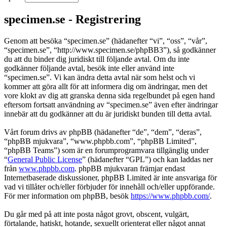
specimen.se - Registrering
Genom att besöka “specimen.se” (hädanefter “vi”, “oss”, “vår”,
“specimen.se”, “http://www.specimen.se/phpBB3”), så godkänner
du att du binder dig juridiskt till följande avtal. Om du inte
godkänner följande avtal, besök inte eller använd inte
“specimen.se”. Vi kan ändra detta avtal när som helst och vi
kommer att göra allt för att informera dig om ändringar, men det
vore klokt av dig att granska denna sida regelbundet på egen hand
eftersom fortsatt användning av “specimen.se” även efter ändringar
innebär att du godkänner att du är juridiskt bunden till detta avtal.
Vårt forum drivs av phpBB (hädanefter “de”, “dem”, “deras”,
“phpBB mjukvara”, “www.phpbb.com”, “phpBB Limited”,
“phpBB Teams”) som är en forumprogramvara tillgänglig under
“
General Public License
” (hädanefter “GPL”) och kan laddas ner
från
www.phpbb.com
. phpBB mjukvaran främjar endast
Internetbaserade diskussioner, phpBB Limited är inte ansvariga för
vad vi tillåter och/eller förbjuder för innehåll och/eller uppförande.
För mer information om phpBB, besök
https://www.phpbb.com/
.
Du går med på att inte posta något grovt, obscent, vulgärt,
förtalande, hatiskt, hotande, sexuellt orienterat eller något annat