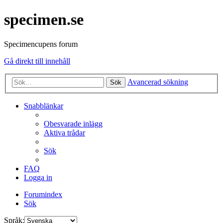
specimen.se
Specimencupens forum
Gå direkt till innehåll
Avancerad sökning
Sök
Snabblänkar
Obesvarade inlägg
Aktiva trådar
Sök
FAQ
Logga in
Forumindex
Sök
Språk: