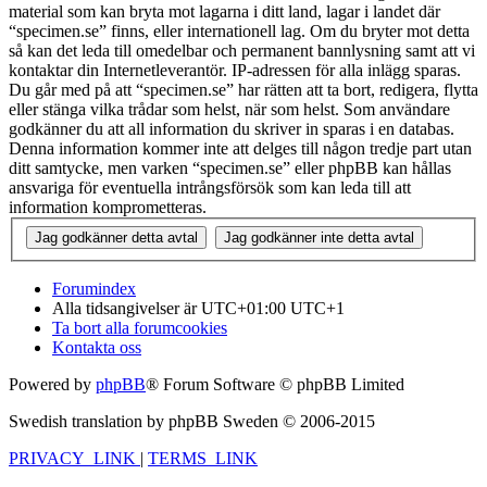
material som kan bryta mot lagarna i ditt land, lagar i landet där
“specimen.se” finns, eller internationell lag. Om du bryter mot detta
så kan det leda till omedelbar och permanent bannlysning samt att vi
kontaktar din Internetleverantör. IP-adressen för alla inlägg sparas.
Du går med på att “specimen.se” har rätten att ta bort, redigera, flytta
eller stänga vilka trådar som helst, när som helst. Som användare
godkänner du att all information du skriver in sparas i en databas.
Denna information kommer inte att delges till någon tredje part utan
ditt samtycke, men varken “specimen.se” eller phpBB kan hållas
ansvariga för eventuella intrångsförsök som kan leda till att
information komprometteras.
Forumindex
Alla tidsangivelser är UTC+01:00 UTC+1
Ta bort alla forumcookies
Kontakta oss
Powered by
phpBB
® Forum Software © phpBB Limited
Swedish translation by phpBB Sweden © 2006-2015
PRIVACY_LINK
|
TERMS_LINK