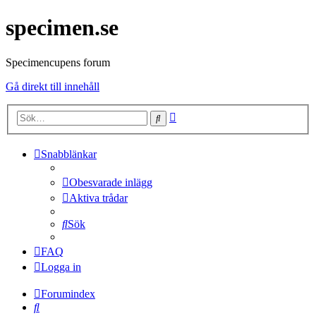
specimen.se
Specimencupens forum
Gå direkt till innehåll
Avancerad
Sök
sökning
Snabblänkar
Obesvarade inlägg
Aktiva trådar
Sök
FAQ
Logga in
Forumindex
Sök