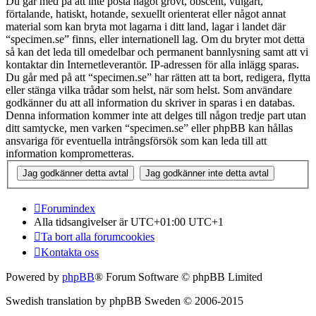
Du går med på att inte posta något grovt, obscent, vulgärt,
förtalande, hatiskt, hotande, sexuellt orienterat eller något annat
material som kan bryta mot lagarna i ditt land, lagar i landet där
“specimen.se” finns, eller internationell lag. Om du bryter mot detta
så kan det leda till omedelbar och permanent bannlysning samt att vi
kontaktar din Internetleverantör. IP-adressen för alla inlägg sparas.
Du går med på att “specimen.se” har rätten att ta bort, redigera, flytta
eller stänga vilka trådar som helst, när som helst. Som användare
godkänner du att all information du skriver in sparas i en databas.
Denna information kommer inte att delges till någon tredje part utan
ditt samtycke, men varken “specimen.se” eller phpBB kan hållas
ansvariga för eventuella intrångsförsök som kan leda till att
information komprometteras.
Forumindex
Alla tidsangivelser är UTC+01:00 UTC+1
Ta bort alla forumcookies
Kontakta oss
Powered by
phpBB
® Forum Software © phpBB Limited
Swedish translation by phpBB Sweden © 2006-2015