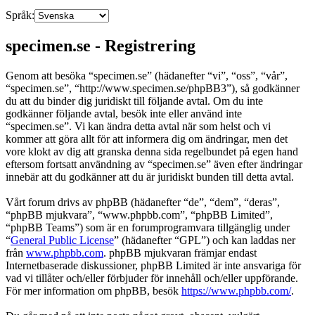
Språk:
specimen.se - Registrering
Genom att besöka “specimen.se” (hädanefter “vi”, “oss”, “vår”,
“specimen.se”, “http://www.specimen.se/phpBB3”), så godkänner
du att du binder dig juridiskt till följande avtal. Om du inte
godkänner följande avtal, besök inte eller använd inte
“specimen.se”. Vi kan ändra detta avtal när som helst och vi
kommer att göra allt för att informera dig om ändringar, men det
vore klokt av dig att granska denna sida regelbundet på egen hand
eftersom fortsatt användning av “specimen.se” även efter ändringar
innebär att du godkänner att du är juridiskt bunden till detta avtal.
Vårt forum drivs av phpBB (hädanefter “de”, “dem”, “deras”,
“phpBB mjukvara”, “www.phpbb.com”, “phpBB Limited”,
“phpBB Teams”) som är en forumprogramvara tillgänglig under
“
General Public License
” (hädanefter “GPL”) och kan laddas ner
från
www.phpbb.com
. phpBB mjukvaran främjar endast
Internetbaserade diskussioner, phpBB Limited är inte ansvariga för
vad vi tillåter och/eller förbjuder för innehåll och/eller uppförande.
För mer information om phpBB, besök
https://www.phpbb.com/
.