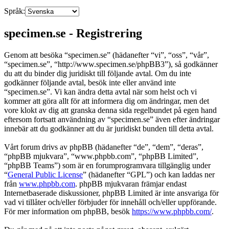
Språk:
specimen.se - Registrering
Genom att besöka “specimen.se” (hädanefter “vi”, “oss”, “vår”,
“specimen.se”, “http://www.specimen.se/phpBB3”), så godkänner
du att du binder dig juridiskt till följande avtal. Om du inte
godkänner följande avtal, besök inte eller använd inte
“specimen.se”. Vi kan ändra detta avtal när som helst och vi
kommer att göra allt för att informera dig om ändringar, men det
vore klokt av dig att granska denna sida regelbundet på egen hand
eftersom fortsatt användning av “specimen.se” även efter ändringar
innebär att du godkänner att du är juridiskt bunden till detta avtal.
Vårt forum drivs av phpBB (hädanefter “de”, “dem”, “deras”,
“phpBB mjukvara”, “www.phpbb.com”, “phpBB Limited”,
“phpBB Teams”) som är en forumprogramvara tillgänglig under
“
General Public License
” (hädanefter “GPL”) och kan laddas ner
från
www.phpbb.com
. phpBB mjukvaran främjar endast
Internetbaserade diskussioner, phpBB Limited är inte ansvariga för
vad vi tillåter och/eller förbjuder för innehåll och/eller uppförande.
För mer information om phpBB, besök
https://www.phpbb.com/
.