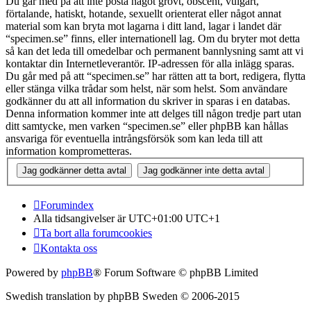
Du går med på att inte posta något grovt, obscent, vulgärt,
förtalande, hatiskt, hotande, sexuellt orienterat eller något annat
material som kan bryta mot lagarna i ditt land, lagar i landet där
“specimen.se” finns, eller internationell lag. Om du bryter mot detta
så kan det leda till omedelbar och permanent bannlysning samt att vi
kontaktar din Internetleverantör. IP-adressen för alla inlägg sparas.
Du går med på att “specimen.se” har rätten att ta bort, redigera, flytta
eller stänga vilka trådar som helst, när som helst. Som användare
godkänner du att all information du skriver in sparas i en databas.
Denna information kommer inte att delges till någon tredje part utan
ditt samtycke, men varken “specimen.se” eller phpBB kan hållas
ansvariga för eventuella intrångsförsök som kan leda till att
information komprometteras.
Forumindex
Alla tidsangivelser är UTC+01:00 UTC+1
Ta bort alla forumcookies
Kontakta oss
Powered by
phpBB
® Forum Software © phpBB Limited
Swedish translation by phpBB Sweden © 2006-2015