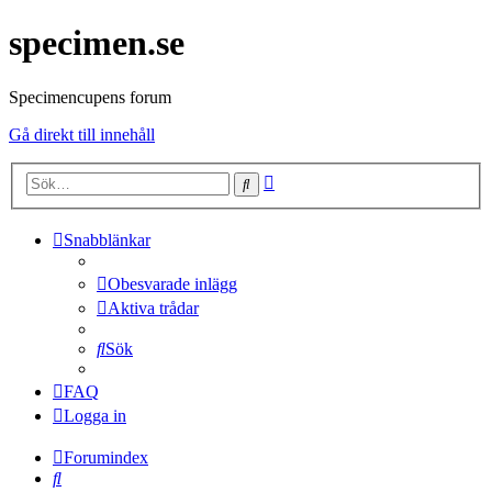
specimen.se
Specimencupens forum
Gå direkt till innehåll
Avancerad
Sök
sökning
Snabblänkar
Obesvarade inlägg
Aktiva trådar
Sök
FAQ
Logga in
Forumindex
Sök