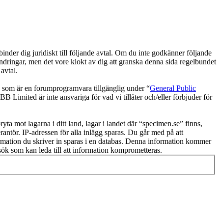
der dig juridiskt till följande avtal. Om du inte godkänner följande
ändringar, men det vore klokt av dig att granska denna sida regelbundet
avtal.
om är en forumprogramvara tillgänglig under “
General Public
 Limited är inte ansvariga för vad vi tillåter och/eller förbjuder för
ryta mot lagarna i ditt land, lagar i landet där “specimen.se” finns,
rantör. IP-adressen för alla inlägg sparas. Du går med på att
nformation du skriver in sparas i en databas. Denna information kommer
rsök som kan leda till att information komprometteras.