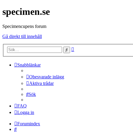
specimen.se
Specimencupens forum
Gå direkt till innehåll
Avancerad
Sök
sökning
Snabblänkar
Obesvarade inlägg
Aktiva trådar
Sök
FAQ
Logga in
Forumindex
Sök