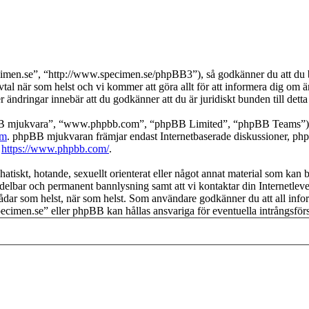
imen.se”, “http://www.specimen.se/phpBB3”), så godkänner du att du bin
avtal när som helst och vi kommer att göra allt för att informera dig om 
ändringar innebär att du godkänner att du är juridiskt bunden till detta 
pBB mjukvara”, “www.phpbb.com”, “phpBB Limited”, “phpBB Teams”) s
om
. phpBB mjukvaran främjar endast Internetbaserade diskussioner, phpBB
k
https://www.phpbb.com/
.
hatiskt, hotande, sexuellt orienterat eller något annat material som kan b
medelbar och permanent bannlysning samt att vi kontaktar din Internetleve
ka trådar som helst, när som helst. Som användare godkänner du att all i
“specimen.se” eller phpBB kan hållas ansvariga för eventuella intrångsfö