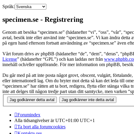
Språk:
specimen.se - Registrering
Genom att besöka “specimen.se” (hädanefter “vi”, “oss”, “vår”, “spec
avtal, besök inte eller använd inte “specimen.se”. Vi kan ändra detta 
på egen hand eftersom fortsatt användning av “specimen.se” även efter 
Vårt forum drivs av phpBB (hädanefter “de”, “dem”, “deras”, “ph
License
” (hädanefter “GPL”) och kan laddas ner från
www.phpbb.c
innehåll och/eller uppförande. För mer information om phpBB, besö
Du går med på att inte posta något grovt, obscent, vulgärt, förtalande, 
eller internationell lag. Om du bryter mot detta så kan det leda till o
“specimen.se” har rätten att ta bort, redigera, flytta eller stänga vil
inte att delges till någon tredje part utan ditt samtycke, men varken 
Forumindex
Alla tidsangivelser är UTC+01:00 UTC+1
Ta bort alla forumcookies
Kontakta oss