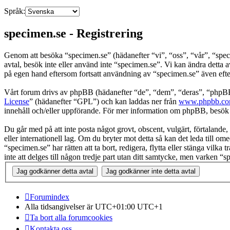
Språk:
specimen.se - Registrering
Genom att besöka “specimen.se” (hädanefter “vi”, “oss”, “vår”, “spec
avtal, besök inte eller använd inte “specimen.se”. Vi kan ändra detta 
på egen hand eftersom fortsatt användning av “specimen.se” även efter 
Vårt forum drivs av phpBB (hädanefter “de”, “dem”, “deras”, “ph
License
” (hädanefter “GPL”) och kan laddas ner från
www.phpbb.c
innehåll och/eller uppförande. För mer information om phpBB, besö
Du går med på att inte posta något grovt, obscent, vulgärt, förtalande, 
eller internationell lag. Om du bryter mot detta så kan det leda till o
“specimen.se” har rätten att ta bort, redigera, flytta eller stänga vil
inte att delges till någon tredje part utan ditt samtycke, men varken 
Forumindex
Alla tidsangivelser är UTC+01:00 UTC+1
Ta bort alla forumcookies
Kontakta oss