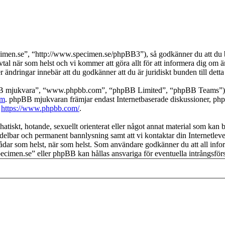
imen.se”, “http://www.specimen.se/phpBB3”), så godkänner du att du bin
avtal när som helst och vi kommer att göra allt för att informera dig om 
ändringar innebär att du godkänner att du är juridiskt bunden till detta 
pBB mjukvara”, “www.phpbb.com”, “phpBB Limited”, “phpBB Teams”) s
om
. phpBB mjukvaran främjar endast Internetbaserade diskussioner, phpBB
k
https://www.phpbb.com/
.
hatiskt, hotande, sexuellt orienterat eller något annat material som kan b
medelbar och permanent bannlysning samt att vi kontaktar din Internetleve
ka trådar som helst, när som helst. Som användare godkänner du att all i
“specimen.se” eller phpBB kan hållas ansvariga för eventuella intrångsfö