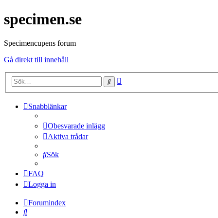
specimen.se
Specimencupens forum
Gå direkt till innehåll
Avancerad
Sök
sökning
Snabblänkar
Obesvarade inlägg
Aktiva trådar
Sök
FAQ
Logga in
Forumindex
Sök