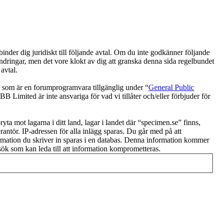
der dig juridiskt till följande avtal. Om du inte godkänner följande
ändringar, men det vore klokt av dig att granska denna sida regelbundet
avtal.
om är en forumprogramvara tillgänglig under “
General Public
 Limited är inte ansvariga för vad vi tillåter och/eller förbjuder för
ryta mot lagarna i ditt land, lagar i landet där “specimen.se” finns,
rantör. IP-adressen för alla inlägg sparas. Du går med på att
nformation du skriver in sparas i en databas. Denna information kommer
rsök som kan leda till att information komprometteras.