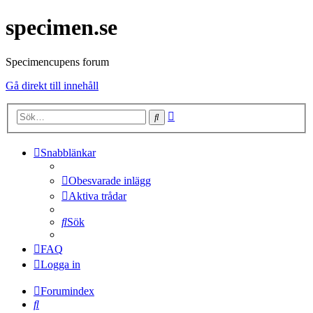
specimen.se
Specimencupens forum
Gå direkt till innehåll
Avancerad
Sök
sökning
Snabblänkar
Obesvarade inlägg
Aktiva trådar
Sök
FAQ
Logga in
Forumindex
Sök