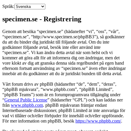
Språk:
specimen.se - Registrering
Genom att besöka “specimen.se” (hädanefter “vi”, “oss”, “vår”,
“specimen.se”, “http://www.specimen.se/phpBB3”), så godkänner
du att du binder dig juridiskt till följande avtal. Om du inte
godkänner följande avtal, besök inte eller använd inte
“specimen.se”. Vi kan ändra detta avtal när som helst och vi
kommer att göra allt för att informera dig om ändringar, men det
vore klokt av dig att granska denna sida regelbundet på egen hand
eftersom fortsatt användning av “specimen.se” även efter ändringar
innebär att du godkänner att du är juridiskt bunden till detta avtal.
Vårt forum drivs av phpBB (hädanefter “de”, “dem”, “deras”,
“phpBB mjukvara”, “www.phpbb.com”, “phpBB Limited”,
“phpBB Teams”) som är en forumprogramvara tillgänglig under
“
General Public License
” (hädanefter “GPL”) och kan laddas ner
från
www.phpbb.com
. phpBB mjukvaran främjar endast
Internetbaserade diskussioner, phpBB Limited är inte ansvariga för
vad vi tillåter och/eller förbjuder för innehåll och/eller uppförande.
För mer information om phpBB, besök
https://www.phpbb.com/
.