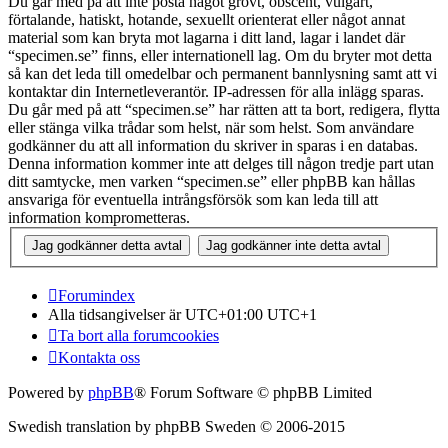
Du går med på att inte posta något grovt, obscent, vulgärt,
förtalande, hatiskt, hotande, sexuellt orienterat eller något annat
material som kan bryta mot lagarna i ditt land, lagar i landet där
“specimen.se” finns, eller internationell lag. Om du bryter mot detta
så kan det leda till omedelbar och permanent bannlysning samt att vi
kontaktar din Internetleverantör. IP-adressen för alla inlägg sparas.
Du går med på att “specimen.se” har rätten att ta bort, redigera, flytta
eller stänga vilka trådar som helst, när som helst. Som användare
godkänner du att all information du skriver in sparas i en databas.
Denna information kommer inte att delges till någon tredje part utan
ditt samtycke, men varken “specimen.se” eller phpBB kan hållas
ansvariga för eventuella intrångsförsök som kan leda till att
information komprometteras.
Forumindex
Alla tidsangivelser är UTC+01:00 UTC+1
Ta bort alla forumcookies
Kontakta oss
Powered by
phpBB
® Forum Software © phpBB Limited
Swedish translation by phpBB Sweden © 2006-2015