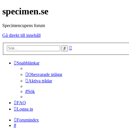
specimen.se
Specimencupens forum
Gå direkt till innehåll
Avancerad
Sök
sökning
Snabblänkar
Obesvarade inlägg
Aktiva trådar
Sök
FAQ
Logga in
Forumindex
Sök