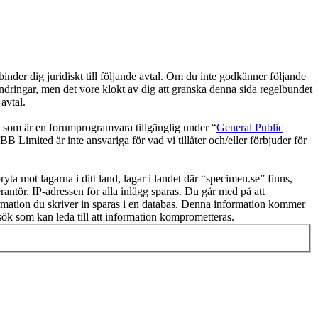
der dig juridiskt till följande avtal. Om du inte godkänner följande
ändringar, men det vore klokt av dig att granska denna sida regelbundet
avtal.
om är en forumprogramvara tillgänglig under “
General Public
 Limited är inte ansvariga för vad vi tillåter och/eller förbjuder för
ryta mot lagarna i ditt land, lagar i landet där “specimen.se” finns,
rantör. IP-adressen för alla inlägg sparas. Du går med på att
nformation du skriver in sparas i en databas. Denna information kommer
rsök som kan leda till att information komprometteras.