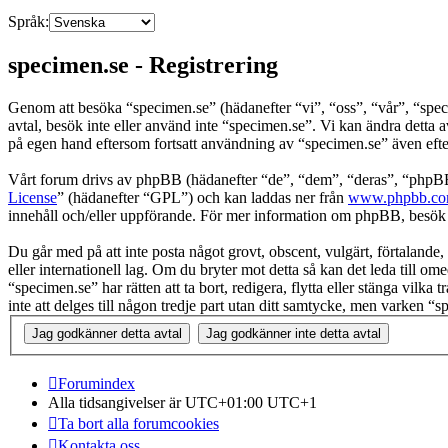
Språk:
specimen.se - Registrering
Genom att besöka “specimen.se” (hädanefter “vi”, “oss”, “vår”, “spec
avtal, besök inte eller använd inte “specimen.se”. Vi kan ändra detta 
på egen hand eftersom fortsatt användning av “specimen.se” även efter 
Vårt forum drivs av phpBB (hädanefter “de”, “dem”, “deras”, “ph
License
” (hädanefter “GPL”) och kan laddas ner från
www.phpbb.c
innehåll och/eller uppförande. För mer information om phpBB, besö
Du går med på att inte posta något grovt, obscent, vulgärt, förtalande, 
eller internationell lag. Om du bryter mot detta så kan det leda till o
“specimen.se” har rätten att ta bort, redigera, flytta eller stänga vil
inte att delges till någon tredje part utan ditt samtycke, men varken 
Forumindex
Alla tidsangivelser är UTC+01:00 UTC+1
Ta bort alla forumcookies
Kontakta oss