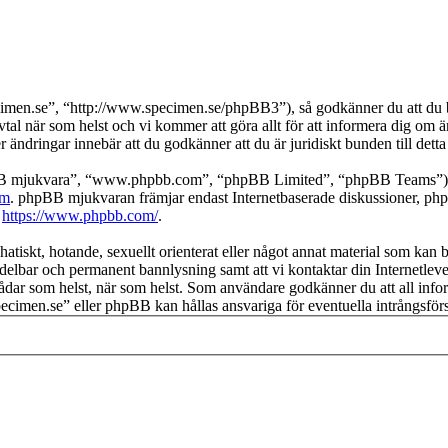
imen.se”, “http://www.specimen.se/phpBB3”), så godkänner du att du bin
avtal när som helst och vi kommer att göra allt för att informera dig om 
ändringar innebär att du godkänner att du är juridiskt bunden till detta 
pBB mjukvara”, “www.phpbb.com”, “phpBB Limited”, “phpBB Teams”) s
om
. phpBB mjukvaran främjar endast Internetbaserade diskussioner, phpBB
k
https://www.phpbb.com/
.
hatiskt, hotande, sexuellt orienterat eller något annat material som kan b
medelbar och permanent bannlysning samt att vi kontaktar din Internetleve
ka trådar som helst, när som helst. Som användare godkänner du att all i
“specimen.se” eller phpBB kan hållas ansvariga för eventuella intrångsfö