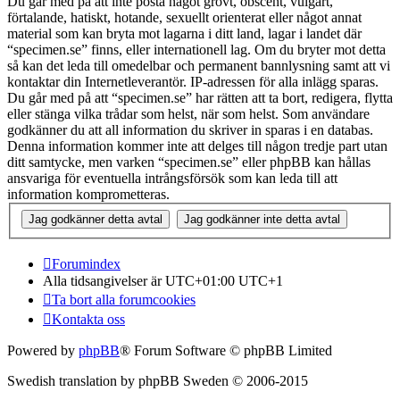
Du går med på att inte posta något grovt, obscent, vulgärt,
förtalande, hatiskt, hotande, sexuellt orienterat eller något annat
material som kan bryta mot lagarna i ditt land, lagar i landet där
“specimen.se” finns, eller internationell lag. Om du bryter mot detta
så kan det leda till omedelbar och permanent bannlysning samt att vi
kontaktar din Internetleverantör. IP-adressen för alla inlägg sparas.
Du går med på att “specimen.se” har rätten att ta bort, redigera, flytta
eller stänga vilka trådar som helst, när som helst. Som användare
godkänner du att all information du skriver in sparas i en databas.
Denna information kommer inte att delges till någon tredje part utan
ditt samtycke, men varken “specimen.se” eller phpBB kan hållas
ansvariga för eventuella intrångsförsök som kan leda till att
information komprometteras.
Forumindex
Alla tidsangivelser är UTC+01:00 UTC+1
Ta bort alla forumcookies
Kontakta oss
Powered by
phpBB
® Forum Software © phpBB Limited
Swedish translation by phpBB Sweden © 2006-2015