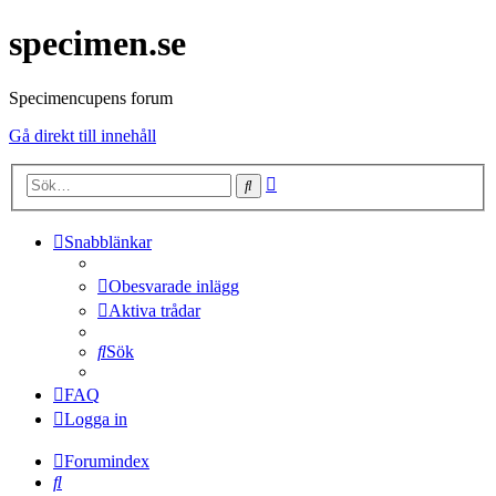
specimen.se
Specimencupens forum
Gå direkt till innehåll
Avancerad
Sök
sökning
Snabblänkar
Obesvarade inlägg
Aktiva trådar
Sök
FAQ
Logga in
Forumindex
Sök