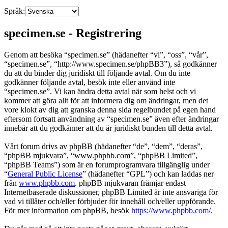
Språk:
specimen.se - Registrering
Genom att besöka “specimen.se” (hädanefter “vi”, “oss”, “vår”,
“specimen.se”, “http://www.specimen.se/phpBB3”), så godkänner
du att du binder dig juridiskt till följande avtal. Om du inte
godkänner följande avtal, besök inte eller använd inte
“specimen.se”. Vi kan ändra detta avtal när som helst och vi
kommer att göra allt för att informera dig om ändringar, men det
vore klokt av dig att granska denna sida regelbundet på egen hand
eftersom fortsatt användning av “specimen.se” även efter ändringar
innebär att du godkänner att du är juridiskt bunden till detta avtal.
Vårt forum drivs av phpBB (hädanefter “de”, “dem”, “deras”,
“phpBB mjukvara”, “www.phpbb.com”, “phpBB Limited”,
“phpBB Teams”) som är en forumprogramvara tillgänglig under
“
General Public License
” (hädanefter “GPL”) och kan laddas ner
från
www.phpbb.com
. phpBB mjukvaran främjar endast
Internetbaserade diskussioner, phpBB Limited är inte ansvariga för
vad vi tillåter och/eller förbjuder för innehåll och/eller uppförande.
För mer information om phpBB, besök
https://www.phpbb.com/
.