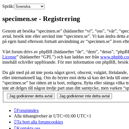
Språk:
specimen.se - Registrering
Genom att besöka “specimen.se” (hädanefter “vi”, “oss”, “vår”, “spec
avtal, besök inte eller använd inte “specimen.se”. Vi kan ändra detta 
på egen hand eftersom fortsatt användning av “specimen.se” även efter 
Vårt forum drivs av phpBB (hädanefter “de”, “dem”, “deras”, “ph
License
” (hädanefter “GPL”) och kan laddas ner från
www.phpbb.c
innehåll och/eller uppförande. För mer information om phpBB, besö
Du går med på att inte posta något grovt, obscent, vulgärt, förtalande, 
eller internationell lag. Om du bryter mot detta så kan det leda till o
“specimen.se” har rätten att ta bort, redigera, flytta eller stänga vil
inte att delges till någon tredje part utan ditt samtycke, men varken 
Forumindex
Alla tidsangivelser är UTC+01:00 UTC+1
Ta bort alla forumcookies
Kontakta oss