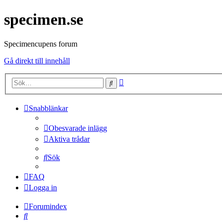
specimen.se
Specimencupens forum
Gå direkt till innehåll
Avancerad
Sök
sökning
Snabblänkar
Obesvarade inlägg
Aktiva trådar
Sök
FAQ
Logga in
Forumindex
Sök