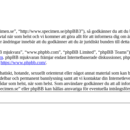
imen.se”, “http://www.specimen.se/phpBB3”), så godkänner du att du bin
avtal när som helst och vi kommer att göra allt för att informera dig om 
ändringar innebär att du godkänner att du är juridiskt bunden till detta 
pBB mjukvara”, “www.phpbb.com”, “phpBB Limited”, “phpBB Teams”) s
om
. phpBB mjukvaran främjar endast Internetbaserade diskussioner, phpBB
k
https://www.phpbb.com/
.
hatiskt, hotande, sexuellt orienterat eller något annat material som kan b
medelbar och permanent bannlysning samt att vi kontaktar din Internetleve
ka trådar som helst, när som helst. Som användare godkänner du att all i
“specimen.se” eller phpBB kan hållas ansvariga för eventuella intrångsfö