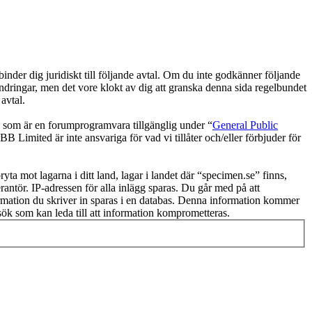
der dig juridiskt till följande avtal. Om du inte godkänner följande
ändringar, men det vore klokt av dig att granska denna sida regelbundet
avtal.
om är en forumprogramvara tillgänglig under “
General Public
 Limited är inte ansvariga för vad vi tillåter och/eller förbjuder för
ryta mot lagarna i ditt land, lagar i landet där “specimen.se” finns,
rantör. IP-adressen för alla inlägg sparas. Du går med på att
nformation du skriver in sparas i en databas. Denna information kommer
rsök som kan leda till att information komprometteras.