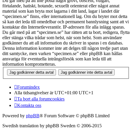
Du går med på att inte posta något grovt, obscent, vulgärt,
förtalande, hatiskt, hotande, sexuellt orienterat eller något annat
material som kan bryta mot lagarna i ditt land, lagar i landet där
“specimen.se” finns, eller internationell lag. Om du bryter mot detta
så kan det leda till omedelbar och permanent bannlysning samt att vi
kontaktar din Internetleverantör. IP-adressen för alla inlägg sparas.
Du går med på att “specimen.se” har rätten att ta bort, redigera, flytta
eller stänga vilka trådar som helst, när som helst. Som användare
godkänner du att all information du skriver in sparas i en databas.
Denna information kommer inte att delges till någon tredje part utan
ditt samtycke, men varken “specimen.se” eller phpBB kan hållas
ansvariga för eventuella intrångsförsök som kan leda till att
information komprometteras.
Forumindex
Alla tidsangivelser är UTC+01:00 UTC+1
Ta bort alla forumcookies
Kontakta oss
Powered by
phpBB
® Forum Software © phpBB Limited
Swedish translation by phpBB Sweden © 2006-2015