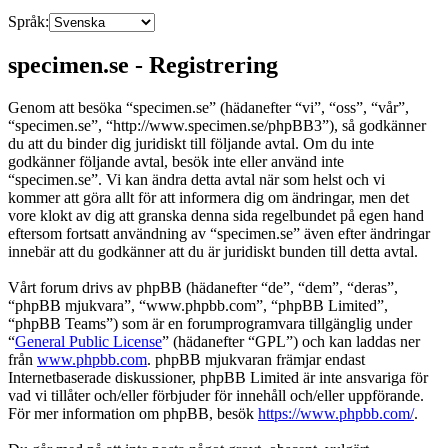
Språk:
specimen.se - Registrering
Genom att besöka “specimen.se” (hädanefter “vi”, “oss”, “vår”,
“specimen.se”, “http://www.specimen.se/phpBB3”), så godkänner
du att du binder dig juridiskt till följande avtal. Om du inte
godkänner följande avtal, besök inte eller använd inte
“specimen.se”. Vi kan ändra detta avtal när som helst och vi
kommer att göra allt för att informera dig om ändringar, men det
vore klokt av dig att granska denna sida regelbundet på egen hand
eftersom fortsatt användning av “specimen.se” även efter ändringar
innebär att du godkänner att du är juridiskt bunden till detta avtal.
Vårt forum drivs av phpBB (hädanefter “de”, “dem”, “deras”,
“phpBB mjukvara”, “www.phpbb.com”, “phpBB Limited”,
“phpBB Teams”) som är en forumprogramvara tillgänglig under
“
General Public License
” (hädanefter “GPL”) och kan laddas ner
från
www.phpbb.com
. phpBB mjukvaran främjar endast
Internetbaserade diskussioner, phpBB Limited är inte ansvariga för
vad vi tillåter och/eller förbjuder för innehåll och/eller uppförande.
För mer information om phpBB, besök
https://www.phpbb.com/
.