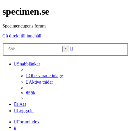
specimen.se
Specimencupens forum
Gå direkt till innehåll
Avancerad
Sök
sökning
Snabblänkar
Obesvarade inlägg
Aktiva trådar
Sök
FAQ
Logga in
Forumindex
Sök