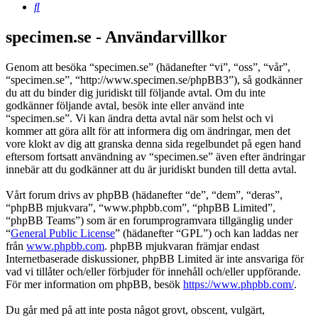
Sök
specimen.se - Användarvillkor
Genom att besöka “specimen.se” (hädanefter “vi”, “oss”, “vår”,
“specimen.se”, “http://www.specimen.se/phpBB3”), så godkänner
du att du binder dig juridiskt till följande avtal. Om du inte
godkänner följande avtal, besök inte eller använd inte
“specimen.se”. Vi kan ändra detta avtal när som helst och vi
kommer att göra allt för att informera dig om ändringar, men det
vore klokt av dig att granska denna sida regelbundet på egen hand
eftersom fortsatt användning av “specimen.se” även efter ändringar
innebär att du godkänner att du är juridiskt bunden till detta avtal.
Vårt forum drivs av phpBB (hädanefter “de”, “dem”, “deras”,
“phpBB mjukvara”, “www.phpbb.com”, “phpBB Limited”,
“phpBB Teams”) som är en forumprogramvara tillgänglig under
“
General Public License
” (hädanefter “GPL”) och kan laddas ner
från
www.phpbb.com
. phpBB mjukvaran främjar endast
Internetbaserade diskussioner, phpBB Limited är inte ansvariga för
vad vi tillåter och/eller förbjuder för innehåll och/eller uppförande.
För mer information om phpBB, besök
https://www.phpbb.com/
.
Du går med på att inte posta något grovt, obscent, vulgärt,