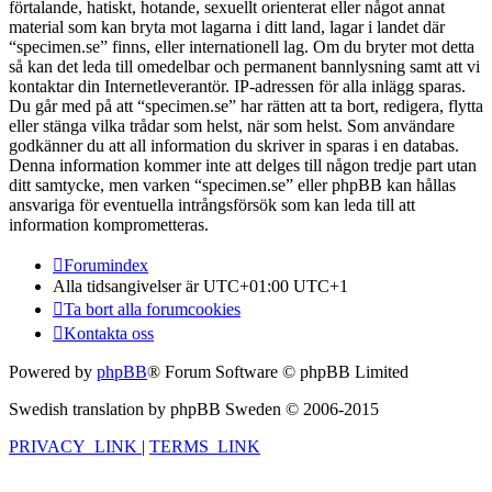
förtalande, hatiskt, hotande, sexuellt orienterat eller något annat
material som kan bryta mot lagarna i ditt land, lagar i landet där
“specimen.se” finns, eller internationell lag. Om du bryter mot detta
så kan det leda till omedelbar och permanent bannlysning samt att vi
kontaktar din Internetleverantör. IP-adressen för alla inlägg sparas.
Du går med på att “specimen.se” har rätten att ta bort, redigera, flytta
eller stänga vilka trådar som helst, när som helst. Som användare
godkänner du att all information du skriver in sparas i en databas.
Denna information kommer inte att delges till någon tredje part utan
ditt samtycke, men varken “specimen.se” eller phpBB kan hållas
ansvariga för eventuella intrångsförsök som kan leda till att
information komprometteras.
Forumindex
Alla tidsangivelser är UTC+01:00 UTC+1
Ta bort alla forumcookies
Kontakta oss
Powered by
phpBB
® Forum Software © phpBB Limited
Swedish translation by phpBB Sweden © 2006-2015
PRIVACY_LINK
|
TERMS_LINK