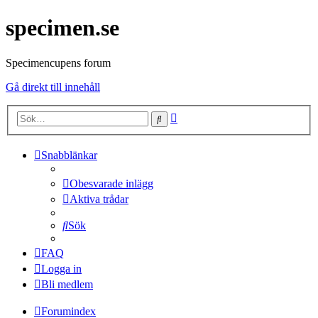
specimen.se
Specimencupens forum
Gå direkt till innehåll
Avancerad
Sök
sökning
Snabblänkar
Obesvarade inlägg
Aktiva trådar
Sök
FAQ
Logga in
Bli medlem
Forumindex