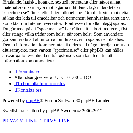
förtalande, hatiskt, hotande, sexuellt orienterat eller något annat
material som kan bryta mot lagarna i ditt land, lagar i landet där
“specimen.se” finns, eller internationell lag. Om du bryter mot detta
så kan det leda till omedelbar och permanent bannlysning samt att vi
kontaktar din Internetleverantör. IP-adressen för alla inlägg sparas.
Du går med på att “specimen.se” har rätten att ta bort, redigera, flytta
eller stänga vilka trådar som helst, när som helst. Som användare
godkänner du att all information du skriver in sparas i en databas.
Denna information kommer inte att delges till någon tredje part utan
ditt samtycke, men varken “specimen.se” eller phpBB kan hållas
ansvariga för eventuella intrångsförsök som kan leda till att
information komprometteras.
Forumindex
Alla tidsangivelser är UTC+01:00 UTC+1
Ta bort alla forumcookies
Kontakta oss
Powered by
phpBB
® Forum Software © phpBB Limited
Swedish translation by phpBB Sweden © 2006-2015
PRIVACY_LINK
|
TERMS_LINK