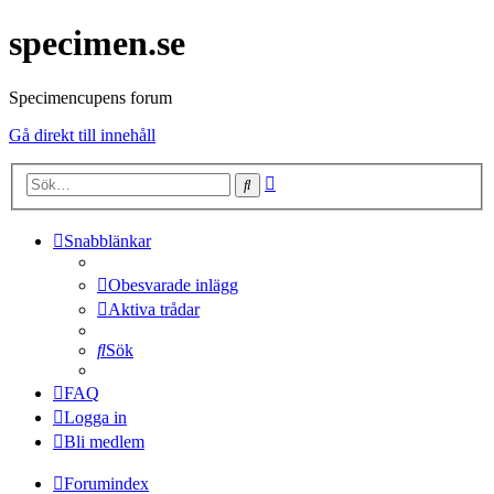
specimen.se
Specimencupens forum
Gå direkt till innehåll
Avancerad
Sök
sökning
Snabblänkar
Obesvarade inlägg
Aktiva trådar
Sök
FAQ
Logga in
Bli medlem
Forumindex