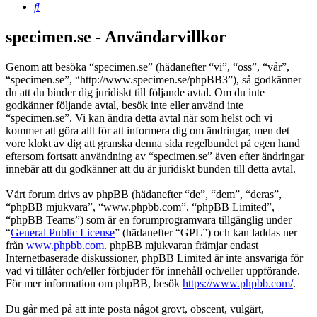
Sök
specimen.se - Användarvillkor
Genom att besöka “specimen.se” (hädanefter “vi”, “oss”, “vår”,
“specimen.se”, “http://www.specimen.se/phpBB3”), så godkänner
du att du binder dig juridiskt till följande avtal. Om du inte
godkänner följande avtal, besök inte eller använd inte
“specimen.se”. Vi kan ändra detta avtal när som helst och vi
kommer att göra allt för att informera dig om ändringar, men det
vore klokt av dig att granska denna sida regelbundet på egen hand
eftersom fortsatt användning av “specimen.se” även efter ändringar
innebär att du godkänner att du är juridiskt bunden till detta avtal.
Vårt forum drivs av phpBB (hädanefter “de”, “dem”, “deras”,
“phpBB mjukvara”, “www.phpbb.com”, “phpBB Limited”,
“phpBB Teams”) som är en forumprogramvara tillgänglig under
“
General Public License
” (hädanefter “GPL”) och kan laddas ner
från
www.phpbb.com
. phpBB mjukvaran främjar endast
Internetbaserade diskussioner, phpBB Limited är inte ansvariga för
vad vi tillåter och/eller förbjuder för innehåll och/eller uppförande.
För mer information om phpBB, besök
https://www.phpbb.com/
.
Du går med på att inte posta något grovt, obscent, vulgärt,