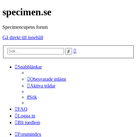
specimen.se
Specimencupens forum
Gå direkt till innehåll
Avancerad
Sök
sökning
Snabblänkar
Obesvarade inlägg
Aktiva trådar
Sök
FAQ
Logga in
Bli medlem
Forumindex