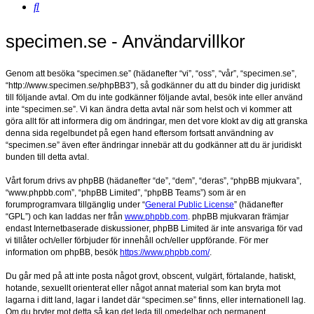
Sök
specimen.se - Användarvillkor
Genom att besöka “specimen.se” (hädanefter “vi”, “oss”, “vår”, “specimen.se”,
“http://www.specimen.se/phpBB3”), så godkänner du att du binder dig juridiskt
till följande avtal. Om du inte godkänner följande avtal, besök inte eller använd
inte “specimen.se”. Vi kan ändra detta avtal när som helst och vi kommer att
göra allt för att informera dig om ändringar, men det vore klokt av dig att granska
denna sida regelbundet på egen hand eftersom fortsatt användning av
“specimen.se” även efter ändringar innebär att du godkänner att du är juridiskt
bunden till detta avtal.
Vårt forum drivs av phpBB (hädanefter “de”, “dem”, “deras”, “phpBB mjukvara”,
“www.phpbb.com”, “phpBB Limited”, “phpBB Teams”) som är en
forumprogramvara tillgänglig under “
General Public License
” (hädanefter
“GPL”) och kan laddas ner från
www.phpbb.com
. phpBB mjukvaran främjar
endast Internetbaserade diskussioner, phpBB Limited är inte ansvariga för vad
vi tillåter och/eller förbjuder för innehåll och/eller uppförande. För mer
information om phpBB, besök
https://www.phpbb.com/
.
Du går med på att inte posta något grovt, obscent, vulgärt, förtalande, hatiskt,
hotande, sexuellt orienterat eller något annat material som kan bryta mot
lagarna i ditt land, lagar i landet där “specimen.se” finns, eller internationell lag.
Om du bryter mot detta så kan det leda till omedelbar och permanent