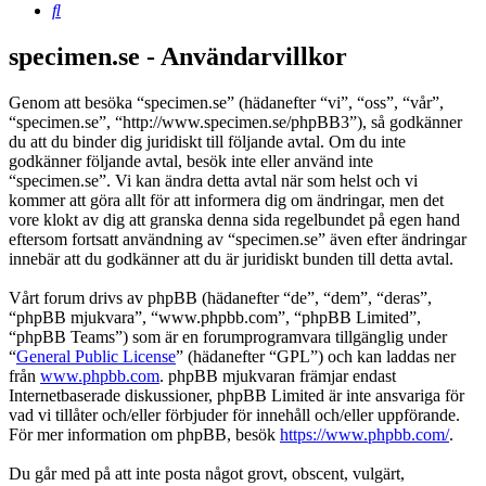
Sök
specimen.se - Användarvillkor
Genom att besöka “specimen.se” (hädanefter “vi”, “oss”, “vår”,
“specimen.se”, “http://www.specimen.se/phpBB3”), så godkänner
du att du binder dig juridiskt till följande avtal. Om du inte
godkänner följande avtal, besök inte eller använd inte
“specimen.se”. Vi kan ändra detta avtal när som helst och vi
kommer att göra allt för att informera dig om ändringar, men det
vore klokt av dig att granska denna sida regelbundet på egen hand
eftersom fortsatt användning av “specimen.se” även efter ändringar
innebär att du godkänner att du är juridiskt bunden till detta avtal.
Vårt forum drivs av phpBB (hädanefter “de”, “dem”, “deras”,
“phpBB mjukvara”, “www.phpbb.com”, “phpBB Limited”,
“phpBB Teams”) som är en forumprogramvara tillgänglig under
“
General Public License
” (hädanefter “GPL”) och kan laddas ner
från
www.phpbb.com
. phpBB mjukvaran främjar endast
Internetbaserade diskussioner, phpBB Limited är inte ansvariga för
vad vi tillåter och/eller förbjuder för innehåll och/eller uppförande.
För mer information om phpBB, besök
https://www.phpbb.com/
.
Du går med på att inte posta något grovt, obscent, vulgärt,