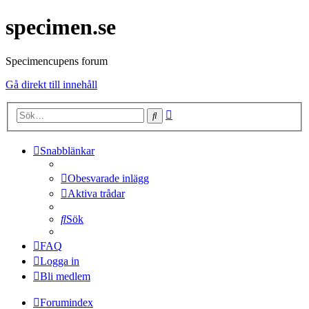
specimen.se
Specimencupens forum
Gå direkt till innehåll
Avancerad
Sök
sökning
Snabblänkar
Obesvarade inlägg
Aktiva trådar
Sök
FAQ
Logga in
Bli medlem
Forumindex