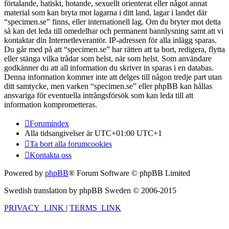
förtalande, hatiskt, hotande, sexuellt orienterat eller något annat
material som kan bryta mot lagarna i ditt land, lagar i landet där
“specimen.se” finns, eller internationell lag. Om du bryter mot detta
så kan det leda till omedelbar och permanent bannlysning samt att vi
kontaktar din Internetleverantör. IP-adressen för alla inlägg sparas.
Du går med på att “specimen.se” har rätten att ta bort, redigera, flytta
eller stänga vilka trådar som helst, när som helst. Som användare
godkänner du att all information du skriver in sparas i en databas.
Denna information kommer inte att delges till någon tredje part utan
ditt samtycke, men varken “specimen.se” eller phpBB kan hållas
ansvariga för eventuella intrångsförsök som kan leda till att
information komprometteras.
Forumindex
Alla tidsangivelser är UTC+01:00 UTC+1
Ta bort alla forumcookies
Kontakta oss
Powered by
phpBB
® Forum Software © phpBB Limited
Swedish translation by phpBB Sweden © 2006-2015
PRIVACY_LINK
|
TERMS_LINK