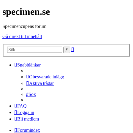
specimen.se
Specimencupens forum
Gå direkt till innehåll
Avancerad
Sök
sökning
Snabblänkar
Obesvarade inlägg
Aktiva trådar
Sök
FAQ
Logga in
Bli medlem
Forumindex