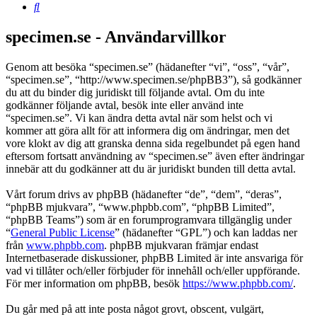
Sök
specimen.se - Användarvillkor
Genom att besöka “specimen.se” (hädanefter “vi”, “oss”, “vår”,
“specimen.se”, “http://www.specimen.se/phpBB3”), så godkänner
du att du binder dig juridiskt till följande avtal. Om du inte
godkänner följande avtal, besök inte eller använd inte
“specimen.se”. Vi kan ändra detta avtal när som helst och vi
kommer att göra allt för att informera dig om ändringar, men det
vore klokt av dig att granska denna sida regelbundet på egen hand
eftersom fortsatt användning av “specimen.se” även efter ändringar
innebär att du godkänner att du är juridiskt bunden till detta avtal.
Vårt forum drivs av phpBB (hädanefter “de”, “dem”, “deras”,
“phpBB mjukvara”, “www.phpbb.com”, “phpBB Limited”,
“phpBB Teams”) som är en forumprogramvara tillgänglig under
“
General Public License
” (hädanefter “GPL”) och kan laddas ner
från
www.phpbb.com
. phpBB mjukvaran främjar endast
Internetbaserade diskussioner, phpBB Limited är inte ansvariga för
vad vi tillåter och/eller förbjuder för innehåll och/eller uppförande.
För mer information om phpBB, besök
https://www.phpbb.com/
.
Du går med på att inte posta något grovt, obscent, vulgärt,