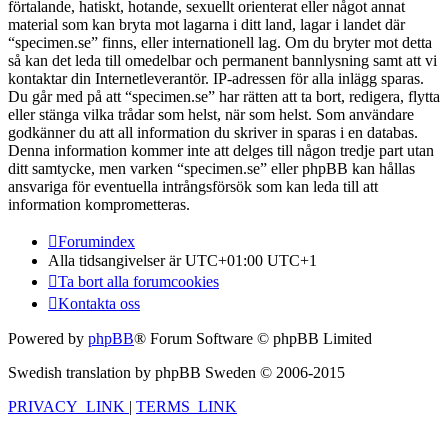
förtalande, hatiskt, hotande, sexuellt orienterat eller något annat
material som kan bryta mot lagarna i ditt land, lagar i landet där
“specimen.se” finns, eller internationell lag. Om du bryter mot detta
så kan det leda till omedelbar och permanent bannlysning samt att vi
kontaktar din Internetleverantör. IP-adressen för alla inlägg sparas.
Du går med på att “specimen.se” har rätten att ta bort, redigera, flytta
eller stänga vilka trådar som helst, när som helst. Som användare
godkänner du att all information du skriver in sparas i en databas.
Denna information kommer inte att delges till någon tredje part utan
ditt samtycke, men varken “specimen.se” eller phpBB kan hållas
ansvariga för eventuella intrångsförsök som kan leda till att
information komprometteras.
Forumindex
Alla tidsangivelser är UTC+01:00 UTC+1
Ta bort alla forumcookies
Kontakta oss
Powered by
phpBB
® Forum Software © phpBB Limited
Swedish translation by phpBB Sweden © 2006-2015
PRIVACY_LINK
|
TERMS_LINK