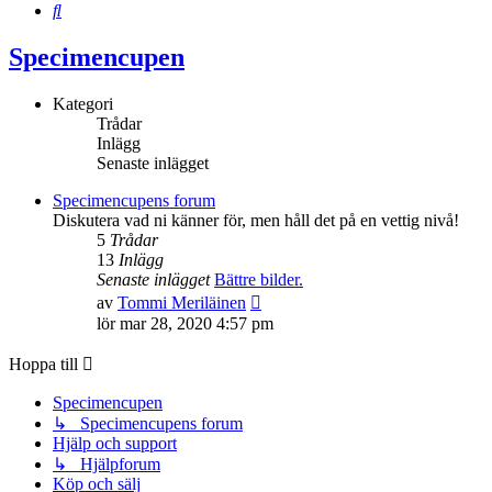
Sök
Specimencupen
Kategori
Trådar
Inlägg
Senaste inlägget
Specimencupens forum
Diskutera vad ni känner för, men håll det på en vettig nivå!
5
Trådar
13
Inlägg
Senaste inlägget
Bättre bilder.
Gå
av
Tommi Meriläinen
till
lör mar 28, 2020 4:57 pm
det
senaste
Hoppa till
inlägget
Specimencupen
↳ Specimencupens forum
Hjälp och support
↳ Hjälpforum
Köp och sälj