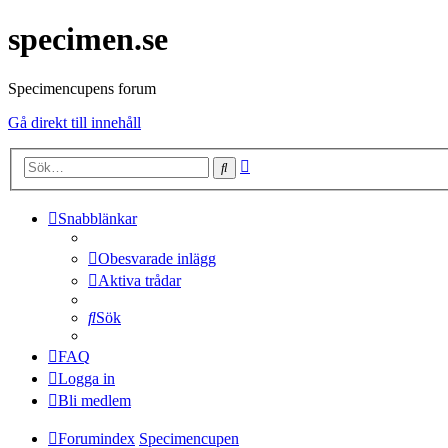
specimen.se
Specimencupens forum
Gå direkt till innehåll
Avancerad
Sök
sökning
Snabblänkar
Obesvarade inlägg
Aktiva trådar
Sök
FAQ
Logga in
Bli medlem
Forumindex
Specimencupen