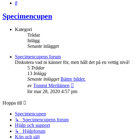
Sök
Specimencupen
Kategori
Trådar
Inlägg
Senaste inlägget
Specimencupens forum
Diskutera vad ni känner för, men håll det på en vettig nivå!
5
Trådar
13
Inlägg
Senaste inlägget
Bättre bilder.
Gå
av
Tommi Meriläinen
till
lör mar 28, 2020 4:57 pm
det
senaste
Hoppa till
inlägget
Specimencupen
↳ Specimencupens forum
Hjälp och support
↳ Hjälpforum
Köp och sälj