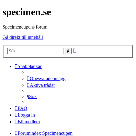
specimen.se
Specimencupens forum
Gå direkt till innehåll
Avancerad
Sök
sökning
Snabblänkar
Obesvarade inlägg
Aktiva trådar
Sök
FAQ
Logga in
Bli medlem
Forumindex
Specimencupen