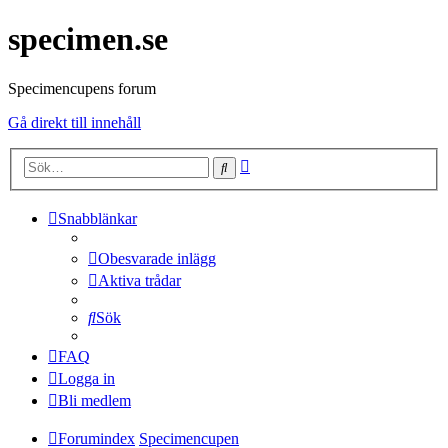
specimen.se
Specimencupens forum
Gå direkt till innehåll
Avancerad
Sök
sökning
Snabblänkar
Obesvarade inlägg
Aktiva trådar
Sök
FAQ
Logga in
Bli medlem
Forumindex
Specimencupen