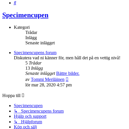
Sök
Specimencupen
Kategori
Trådar
Inlägg
Senaste inlägget
Specimencupens forum
Diskutera vad ni känner för, men håll det på en vettig nivå!
5
Trådar
13
Inlägg
Senaste inlägget
Bättre bilder.
Gå
av
Tommi Meriläinen
till
lör mar 28, 2020 4:57 pm
det
senaste
Hoppa till
inlägget
Specimencupen
↳ Specimencupens forum
Hjälp och support
↳ Hjälpforum
Köp och sälj