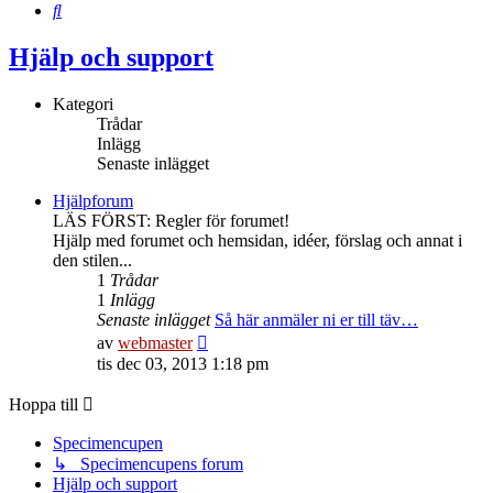
Sök
Hjälp och support
Kategori
Trådar
Inlägg
Senaste inlägget
Hjälpforum
LÄS FÖRST: Regler för forumet!
Hjälp med forumet och hemsidan, idéer, förslag och annat i
den stilen...
1
Trådar
1
Inlägg
Senaste inlägget
Så här anmäler ni er till täv…
Gå
av
webmaster
till
tis dec 03, 2013 1:18 pm
det
senaste
Hoppa till
inlägget
Specimencupen
↳ Specimencupens forum
Hjälp och support