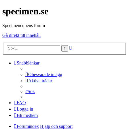
specimen.se
Specimencupens forum
Gå direkt till innehåll
Avancerad
Sök
sökning
Snabblänkar
Obesvarade inlägg
Aktiva trådar
Sök
FAQ
Logga in
Bli medlem
Forumindex
Hjälp och support