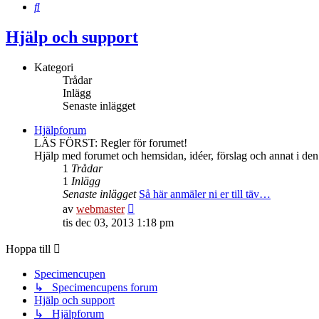
Sök
Hjälp och support
Kategori
Trådar
Inlägg
Senaste inlägget
Hjälpforum
LÄS FÖRST: Regler för forumet!
Hjälp med forumet och hemsidan, idéer, förslag och annat i den s
1
Trådar
1
Inlägg
Senaste inlägget
Så här anmäler ni er till täv…
Gå
av
webmaster
till
tis dec 03, 2013 1:18 pm
det
senaste
Hoppa till
inlägget
Specimencupen
↳ Specimencupens forum
Hjälp och support
↳ Hjälpforum