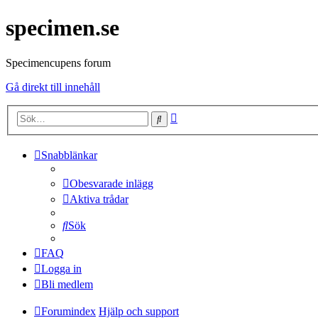
specimen.se
Specimencupens forum
Gå direkt till innehåll
Avancerad
Sök
sökning
Snabblänkar
Obesvarade inlägg
Aktiva trådar
Sök
FAQ
Logga in
Bli medlem
Forumindex
Hjälp och support