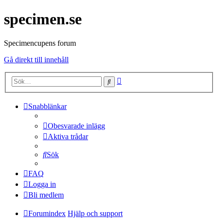
specimen.se
Specimencupens forum
Gå direkt till innehåll
Avancerad
Sök
sökning
Snabblänkar
Obesvarade inlägg
Aktiva trådar
Sök
FAQ
Logga in
Bli medlem
Forumindex
Hjälp och support