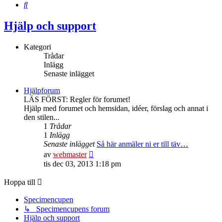
Sök
Hjälp och support
Kategori
Trådar
Inlägg
Senaste inlägget
Hjälpforum
LÄS FÖRST: Regler för forumet!
Hjälp med forumet och hemsidan, idéer, förslag och annat i
den stilen...
1
Trådar
1
Inlägg
Senaste inlägget
Så här anmäler ni er till täv…
Gå
av
webmaster
till
tis dec 03, 2013 1:18 pm
det
senaste
Hoppa till
inlägget
Specimencupen
↳ Specimencupens forum
Hjälp och support