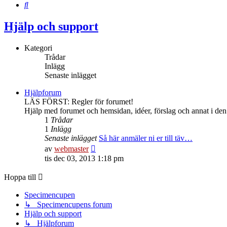
Sök
Hjälp och support
Kategori
Trådar
Inlägg
Senaste inlägget
Hjälpforum
LÄS FÖRST: Regler för forumet!
Hjälp med forumet och hemsidan, idéer, förslag och annat i den s
1
Trådar
1
Inlägg
Senaste inlägget
Så här anmäler ni er till täv…
Gå
av
webmaster
till
tis dec 03, 2013 1:18 pm
det
senaste
Hoppa till
inlägget
Specimencupen
↳ Specimencupens forum
Hjälp och support
↳ Hjälpforum