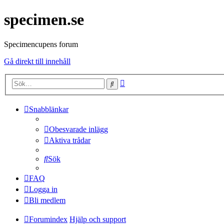
specimen.se
Specimencupens forum
Gå direkt till innehåll
Avancerad
Sök
sökning
Snabblänkar
Obesvarade inlägg
Aktiva trådar
Sök
FAQ
Logga in
Bli medlem
Forumindex
Hjälp och support