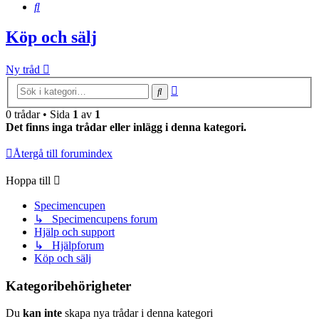
Sök
Köp och sälj
Ny tråd
Avancerad
Sök
sökning
0 trådar • Sida
1
av
1
Det finns inga trådar eller inlägg i denna kategori.
Återgå till forumindex
Hoppa till
Specimencupen
↳ Specimencupens forum
Hjälp och support
↳ Hjälpforum
Köp och sälj
Kategoribehörigheter
Du
kan inte
skapa nya trådar i denna kategori