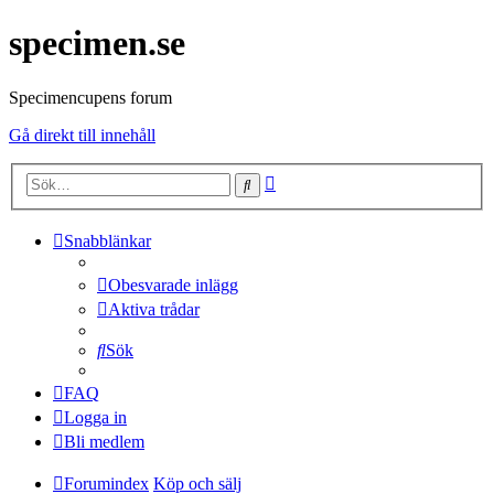
specimen.se
Specimencupens forum
Gå direkt till innehåll
Avancerad
Sök
sökning
Snabblänkar
Obesvarade inlägg
Aktiva trådar
Sök
FAQ
Logga in
Bli medlem
Forumindex
Köp och sälj