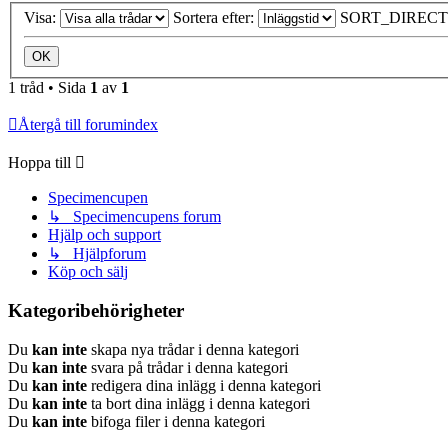
Visa:
Sortera efter:
SORT_DIRECT
1 tråd • Sida
1
av
1
Återgå till forumindex
Hoppa till
Specimencupen
↳ Specimencupens forum
Hjälp och support
↳ Hjälpforum
Köp och sälj
Kategoribehörigheter
Du
kan inte
skapa nya trådar i denna kategori
Du
kan inte
svara på trådar i denna kategori
Du
kan inte
redigera dina inlägg i denna kategori
Du
kan inte
ta bort dina inlägg i denna kategori
Du
kan inte
bifoga filer i denna kategori