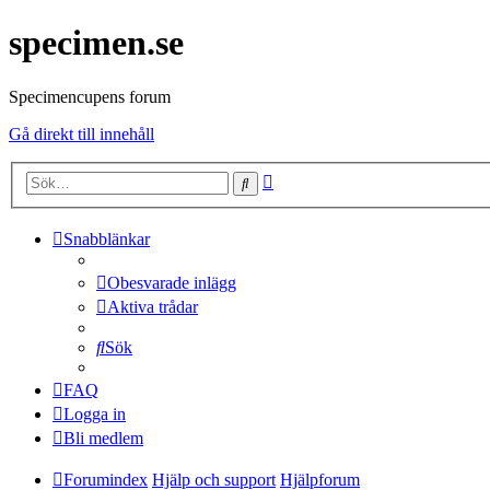
specimen.se
Specimencupens forum
Gå direkt till innehåll
Avancerad
Sök
sökning
Snabblänkar
Obesvarade inlägg
Aktiva trådar
Sök
FAQ
Logga in
Bli medlem
Forumindex
Hjälp och support
Hjälpforum