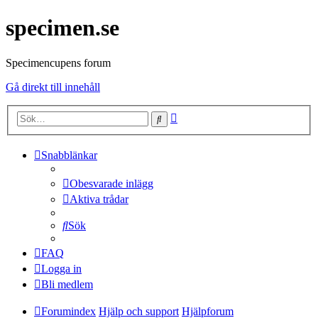
specimen.se
Specimencupens forum
Gå direkt till innehåll
Avancerad
Sök
sökning
Snabblänkar
Obesvarade inlägg
Aktiva trådar
Sök
FAQ
Logga in
Bli medlem
Forumindex
Hjälp och support
Hjälpforum