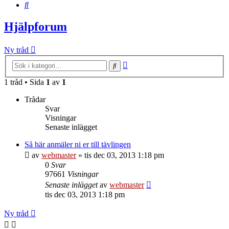
Sök
Hjälpforum
Ny tråd
Avancerad
Sök
sökning
1 tråd • Sida
1
av
1
Trådar
Svar
Visningar
Senaste inlägget
Så här anmäler ni er till tävlingen
av
webmaster
»
tis dec 03, 2013 1:18 pm
0
Svar
97661
Visningar
Senaste inlägget
av
webmaster
tis dec 03, 2013 1:18 pm
Ny tråd