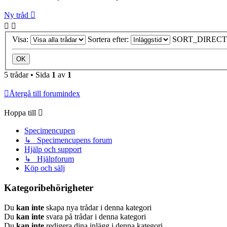
Ny tråd
Visa:
Sortera efter:
SORT_DIRECT
5 trådar • Sida
1
av
1
Återgå till forumindex
Hoppa till
Specimencupen
↳ Specimencupens forum
Hjälp och support
↳ Hjälpforum
Köp och sälj
Kategoribehörigheter
Du
kan inte
skapa nya trådar i denna kategori
Du
kan inte
svara på trådar i denna kategori
Du
kan inte
redigera dina inlägg i denna kategori