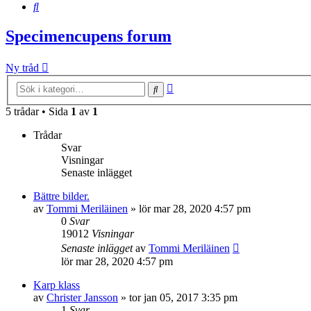
Sök
Specimencupens forum
Ny tråd
Avancerad
Sök
sökning
5 trådar • Sida
1
av
1
Trådar
Svar
Visningar
Senaste inlägget
Bättre bilder.
av
Tommi Meriläinen
»
lör mar 28, 2020 4:57 pm
0
Svar
19012
Visningar
Senaste inlägget
av
Tommi Meriläinen
lör mar 28, 2020 4:57 pm
Karp klass
av
Christer Jansson
»
tor jan 05, 2017 3:35 pm
1
Svar