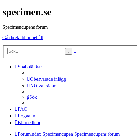
specimen.se
Specimencupens forum
Gå direkt till innehåll
Avancerad
Sök
sökning
Snabblänkar
Obesvarade inlägg
Aktiva trådar
Sök
FAQ
Logga in
Bli medlem
Forumindex
Specimencupen
Specimencupens forum