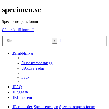
specimen.se
Specimencupens forum
Gå direkt till innehåll
Avancerad
Sök
sökning
Snabblänkar
Obesvarade inlägg
Aktiva trådar
Sök
FAQ
Logga in
Bli medlem
Forumindex
Specimencupen
Specimencupens forum