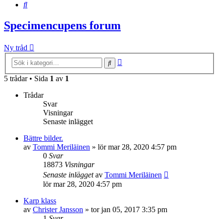
Sök
Specimencupens forum
Ny tråd
Avancerad
Sök
sökning
5 trådar • Sida
1
av
1
Trådar
Svar
Visningar
Senaste inlägget
Bättre bilder.
av
Tommi Meriläinen
»
lör mar 28, 2020 4:57 pm
0
Svar
18873
Visningar
Senaste inlägget
av
Tommi Meriläinen
lör mar 28, 2020 4:57 pm
Karp klass
av
Christer Jansson
»
tor jan 05, 2017 3:35 pm
1
Svar