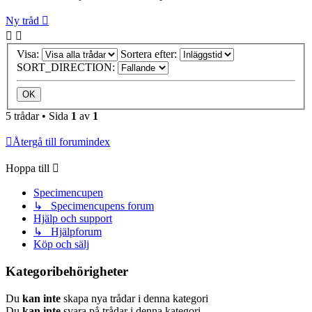
Ny tråd
Visa:
Sortera efter:
SORT_DIRECTION:
5 trådar • Sida
1
av
1
Återgå till forumindex
Hoppa till
Specimencupen
↳ Specimencupens forum
Hjälp och support
↳ Hjälpforum
Köp och sälj
Kategoribehörigheter
Du
kan inte
skapa nya trådar i denna kategori
Du
kan inte
svara på trådar i denna kategori