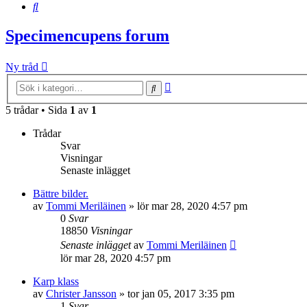
Sök
Specimencupens forum
Ny tråd
Avancerad
Sök
sökning
5 trådar • Sida
1
av
1
Trådar
Svar
Visningar
Senaste inlägget
Bättre bilder.
av
Tommi Meriläinen
»
lör mar 28, 2020 4:57 pm
0
Svar
18850
Visningar
Senaste inlägget
av
Tommi Meriläinen
lör mar 28, 2020 4:57 pm
Karp klass
av
Christer Jansson
»
tor jan 05, 2017 3:35 pm
1
Svar