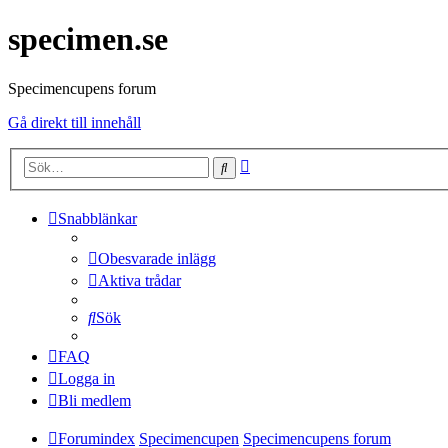
specimen.se
Specimencupens forum
Gå direkt till innehåll
Avancerad
Sök
sökning
Snabblänkar
Obesvarade inlägg
Aktiva trådar
Sök
FAQ
Logga in
Bli medlem
Forumindex
Specimencupen
Specimencupens forum