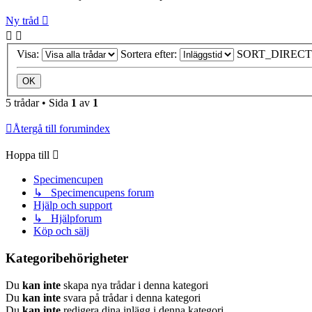
Ny tråd
Visa:
Sortera efter:
SORT_DIRECT
5 trådar • Sida
1
av
1
Återgå till forumindex
Hoppa till
Specimencupen
↳ Specimencupens forum
Hjälp och support
↳ Hjälpforum
Köp och sälj
Kategoribehörigheter
Du
kan inte
skapa nya trådar i denna kategori
Du
kan inte
svara på trådar i denna kategori
Du
kan inte
redigera dina inlägg i denna kategori