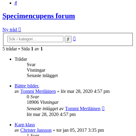
Sök
Specimencupens forum
Ny tråd
Avancerad
Sök
sökning
5 trådar • Sida
1
av
1
Trådar
Svar
Visningar
Senaste inlägget
Bättre bilder.
av
Tommi Meriläinen
»
lör mar 28, 2020 4:57 pm
0
Svar
18906
Visningar
Senaste inlägget
av
Tommi Meriläinen
lör mar 28, 2020 4:57 pm
Karp klass
av
Christer Jansson
»
tor jan 05, 2017 3:35 pm
1
Svar