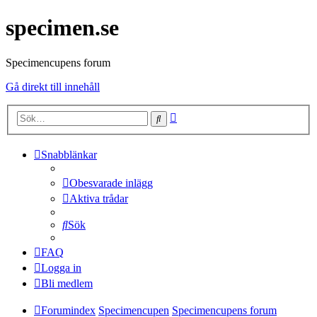
specimen.se
Specimencupens forum
Gå direkt till innehåll
Avancerad
Sök
sökning
Snabblänkar
Obesvarade inlägg
Aktiva trådar
Sök
FAQ
Logga in
Bli medlem
Forumindex
Specimencupen
Specimencupens forum