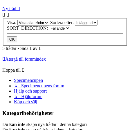
Ny tråd
Visa:
Sortera efter:
SORT_DIRECTION:
5 trådar • Sida
1
av
1
Återgå till forumindex
Hoppa till
Specimencupen
↳ Specimencupens forum
Hjälp och support
↳ Hjälpforum
Köp och sälj
Kategoribehörigheter
Du
kan inte
skapa nya trådar i denna kategori
Du
kan inte
svara på trådar i denna kategori