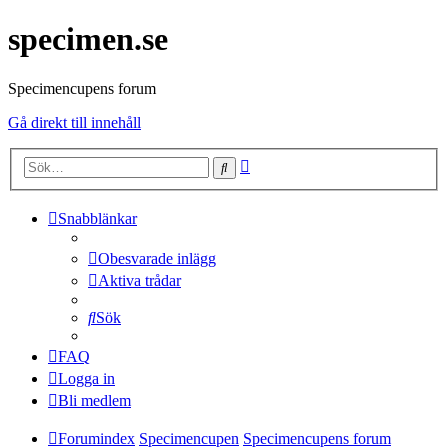
specimen.se
Specimencupens forum
Gå direkt till innehåll
Avancerad
Sök
sökning
Snabblänkar
Obesvarade inlägg
Aktiva trådar
Sök
FAQ
Logga in
Bli medlem
Forumindex
Specimencupen
Specimencupens forum