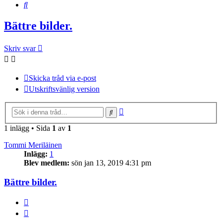
Sök
Bättre bilder.
Skriv svar
Skicka tråd via e-post
Utskriftsvänlig version
Avancerad
Sök
sökning
1 inlägg • Sida
1
av
1
Tommi Meriläinen
Inlägg:
1
Blev medlem:
sön jan 13, 2019 4:31 pm
Bättre bilder.
BUTTON_REPORT
Citera