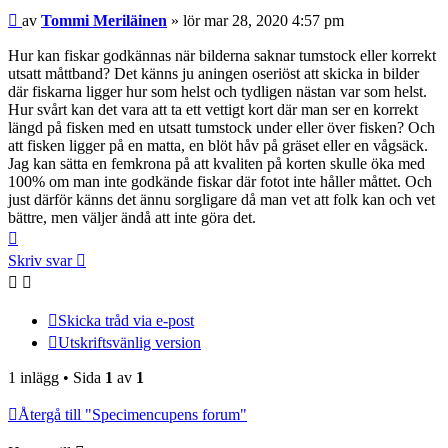
Inlägg
av
Tommi Meriläinen
»
lör mar 28, 2020 4:57 pm
Hur kan fiskar godkännas när bilderna saknar tumstock eller korrekt
utsatt måttband? Det känns ju aningen oseriöst att skicka in bilder
där fiskarna ligger hur som helst och tydligen nästan var som helst.
Hur svårt kan det vara att ta ett vettigt kort där man ser en korrekt
längd på fisken med en utsatt tumstock under eller över fisken? Och
att fisken ligger på en matta, en blöt håv på gräset eller en vågsäck.
Jag kan sätta en femkrona på att kvaliten på korten skulle öka med
100% om man inte godkände fiskar där fotot inte håller måttet. Och
just därför känns det ännu sorgligare då man vet att folk kan och vet
bättre, men väljer ändå att inte göra det.
Upp
Skriv svar
Skicka tråd via e-post
Utskriftsvänlig version
1 inlägg • Sida
1
av
1
Återgå till "Specimencupens forum"