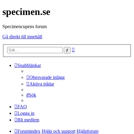
specimen.se
Specimencupens forum
Gå direkt till innehåll
Avancerad
Sök
sökning
Snabblänkar
Obesvarade inlägg
Aktiva trådar
Sök
FAQ
Logga in
Bli medlem
Forumindex
Hjälp och support
Hjälpforum