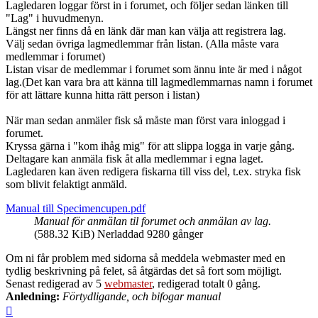
Lagledaren loggar först in i forumet, och följer sedan länken till
"Lag" i huvudmenyn.
Längst ner finns då en länk där man kan välja att registrera lag.
Välj sedan övriga lagmedlemmar från listan. (Alla måste vara
medlemmar i forumet)
Listan visar de medlemmar i forumet som ännu inte är med i något
lag.(Det kan vara bra att känna till lagmedlemmarnas namn i forumet
för att lättare kunna hitta rätt person i listan)
När man sedan anmäler fisk så måste man först vara inloggad i
forumet.
Kryssa gärna i "kom ihåg mig" för att slippa logga in varje gång.
Deltagare kan anmäla fisk åt alla medlemmar i egna laget.
Lagledaren kan även redigera fiskarna till viss del, t.ex. stryka fisk
som blivit felaktigt anmäld.
Manual till Specimencupen.pdf
Manual för anmälan til forumet och anmälan av lag.
(588.32 KiB) Nerladdad 9280 gånger
Om ni får problem med sidorna så meddela webmaster med en
tydlig beskrivning på felet, så åtgärdas det så fort som möjligt.
Senast redigerad av 5
webmaster
, redigerad totalt 0 gång.
Anledning:
Förtydligande, och bifogar manual
Upp