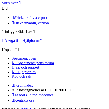
Skriv svar
Skicka tråd via e-post
Utskriftsvänlig version
1 inlägg • Sida
1
av
1
Återgå till "Hjälpforum"
Hoppa till
Specimencupen
↳ Specimencupens forum
Hjälp och support
↳ Hjälpforum
Köp och sälj
Forumindex
Alla tidsangivelser är UTC+01:00 UTC+1
Ta bort alla forumcookies
Kontakta oss
Powered by
phpBB
® Forum Software © phpBB Limited