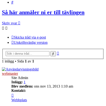
Sök
Så här anmäler ni er till tävlingen
Skriv svar
Skicka tråd via e-post
Utskriftsvänlig version
Avancerad
Sök
sökning
1 inlägg • Sida
1
av
1
webmaster
Site Admin
Inlägg:
1
Blev medlem:
ons nov 13, 2013 1:10 am
Kontakt:
Kontakta
webmaster
Webbplats