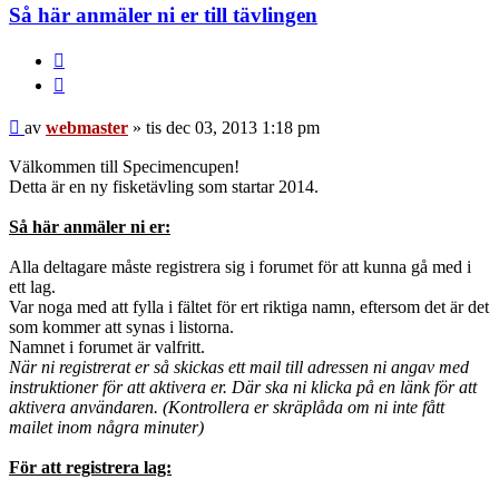
Så här anmäler ni er till tävlingen
BUTTON_REPORT
Citera
Inlägg
av
webmaster
»
tis dec 03, 2013 1:18 pm
Välkommen till Specimencupen!
Detta är en ny fisketävling som startar 2014.
Så här anmäler ni er:
Alla deltagare måste registrera sig i forumet för att kunna gå med i
ett lag.
Var noga med att fylla i fältet för ert riktiga namn, eftersom det är det
som kommer att synas i listorna.
Namnet i forumet är valfritt.
När ni registrerat er så skickas ett mail till adressen ni angav med
instruktioner för att aktivera er. Där ska ni klicka på en länk för att
aktivera användaren. (Kontrollera er skräplåda om ni inte fått
mailet inom några minuter)
För att registrera lag: